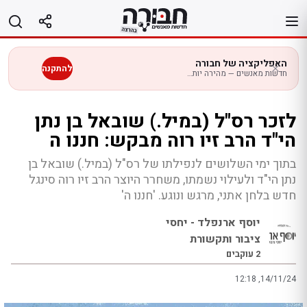
לג
תוכן
האפליקציה של חבורה
להתקנה
חדשות מאנשים — מהירה יותר בנייד
לזכר רס"ל (במיל.) שובאל בן נתן
הי"ד הרב זיו רוה מבקש: חננו ה
בתוך ימי השלושים לנפילתו של רס"ל (במיל.) שובאל בן
נתן הי"ד ולעילוי נשמתו, משחרר היוצר הרב זיו רוה סינגל
חדש בלחן אתני, מרגש ונוגע. 'חננו ה'
יוסף ארנפלד - יחסי
ציבור ותקשורת
2
עוקבים
12:18 ,14/11/24