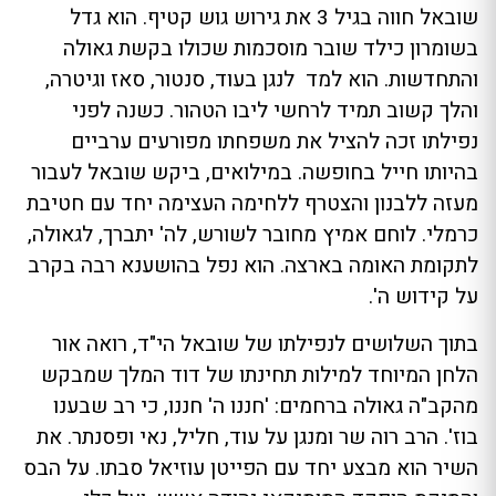
שובאל חווה בגיל 3 את גירוש גוש קטיף. הוא גדל
בשומרון כילד שובר מוסכמות שכולו בקשת גאולה
והתחדשות. הוא למד לנגן בעוד, סנטור, סאז וגיטרה,
והלך קשוב תמיד לרחשי ליבו הטהור. כשנה לפני
נפילתו זכה להציל את משפחתו מפורעים ערביים
בהיותו חייל בחופשה. במילואים, ביקש שובאל לעבור
מעזה ללבנון והצטרף ללחימה העצימה יחד עם חטיבת
כרמלי. לוחם אמיץ מחובר לשורש, לה' יתברך, לגאולה,
לתקומת האומה בארצה. הוא נפל בהושענא רבה בקרב
על קידוש ה'.
בתוך השלושים לנפילתו של שובאל הי"ד, רואה אור
הלחן המיוחד למילות תחינתו של דוד המלך שמבקש
מהקב"ה גאולה ברחמים: 'חננו ה' חננו, כי רב שבענו
בוז'. הרב רוה שר ומנגן על עוד, חליל, נאי ופסנתר. את
השיר הוא מבצע יחד עם הפייטן עוזיאל סבתו. על הבס