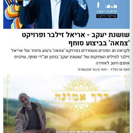
שושנת יעקב - אריאל זילבר ופרויקט
'צמאה' בביצוע סוחף
לקראת חג הפורים משחררים בפרויקט 'צמאה' ביצוע מיוחד של אריאל
זילבר למילים העתיקות של 'שושנת יעקב' בניגון חב"די סוחף, שיכניס
אתכם היטב לאווירה
יוסף ארנפלד - יחסי ציבור ותקשורת