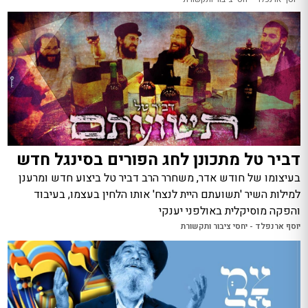
דביר טל מתכונן לחג הפורים בסינגל חדש
בעיצומו של חודש אדר, משחרר הרב דביר טל ביצוע חדש ומרענן
למילות השיר 'תשועתם היית לנצח' אותו הלחין בעצמו, בעיבוד
והפקה מוסיקלית באולפני יענקי
יוסף ארנפלד - יחסי ציבור ותקשורת