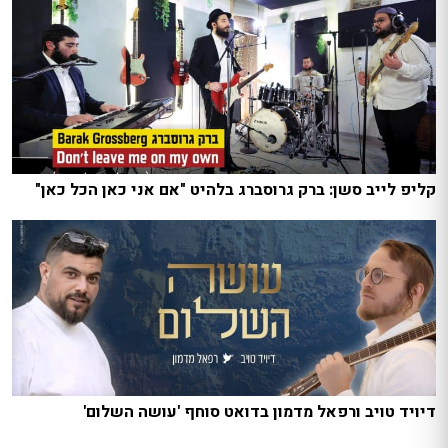
קליפ לייב סשן: ברק גרוסברג בלהיט "אם אני כאן הכל כאן"
דיויד טויב ורפאל מדמון בדואט סוחף 'עושה השלום'