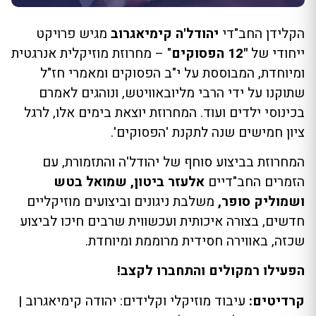
הקלידן החב"די
יהודל'ה קימיאגרוב
מגיש פרויקט
ייחודי של
"12 הפסוקים
" – מחרוזת מוזיקלית אנרגטית
ומיוחדת, המבוססת על י"ב הפסוקים ומאמרי חז"ל
שתוקנו על ידי הרבי מליובאוויטש, ונוהגים לאמרם
בכינוסי ילדים ועוד. המחרוזת יוצאת בימים אלו, לרגל
ציון חמישים שנה לתקנת 'הפסוקים'.
המחרוזת בביצוע סוחף של יהודל'ה והתזמורת, עם
הזמרים החב"דיים
אלעזר ביטון, שמואל בטש
ושמוליק סופר,
משלבת ניגונים וביצועים מוזיקליים
חדשים, בצורה איכותית ועכשווית שרבים חיכו לביצוע
שכזה, באווירה חסידית מרוממת ומיוחדת.
הפעילו רמקולים והתחברו לקצב!
קרדיטים:
עיבוד מוזיקלי וקלידים: יהודה קימיאגרוב |