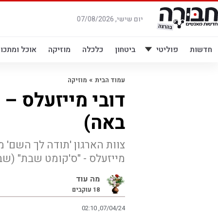
לג
תוכן
יום שישי, 07/08/2026
חדשות
פוליטי
ביטחון
כלכלה
מוזיקה
אוכל ומתכונ
»
עמוד הבית
מוזיקה
דובי מייזעלס –
באה)
צוות הארגון 'תודה לך השם' 
מייזעלס - "ס'קומט שבת" (שב
מה עוד
18
עוקבים
02:10 ,07/04/24