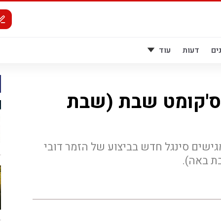
ים
דעות
עוד
 ס'קומט שבת (שבת
מגישים סינגל חדש בביצוע של הזמר דובי
ת באה).