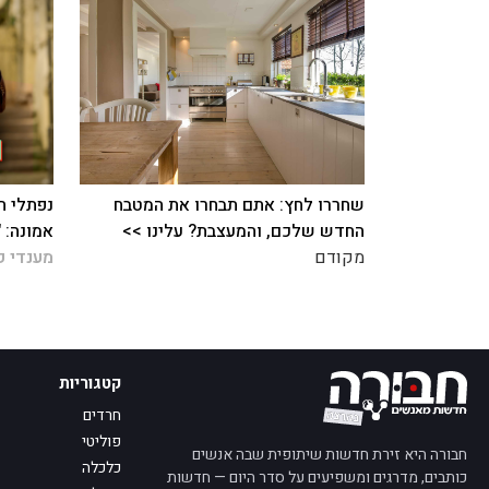
שחררו לחץ: אתם תבחרו את המטבח
נפתלי ח
החדש שלכם, והמעצבת? עלינו >>
אמונה: 
מקודם
מענדי ק
קטגוריות
חרדים
פוליטי
חבורה היא זירת חדשות שיתופית שבה אנשים
כלכלה
כותבים, מדרגים ומשפיעים על סדר היום — חדשות