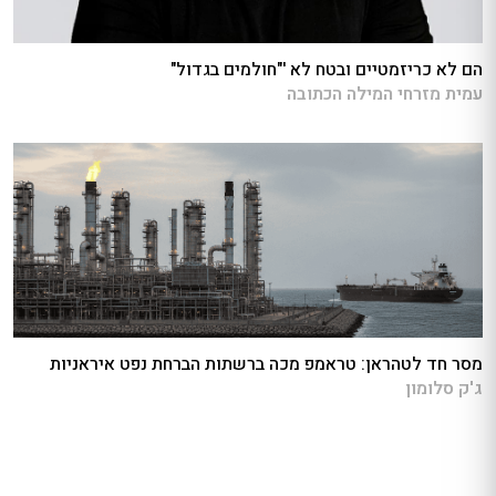
הם לא כריזמטיים ובטח לא '"חולמים בגדול"
עמית מזרחי המילה הכתובה
מסר חד לטהראן: טראמפ מכה ברשתות הברחת נפט איראניות
ג'ק סלומון