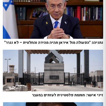
נתניהו: "הפעולה מול איראן תהיה מהירה והחלטית – לא נגרר"
זיני אישר: חותמת פלסטינית לעזתים במעבר