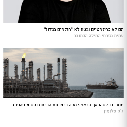
הם לא כריזמטיים ובטח לא '"חולמים בגדול"
עמית מזרחי המילה הכתובה
מסר חד לטהראן: טראמפ מכה ברשתות הברחת נפט איראניות
ג'ק סלומון