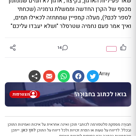
שאר פעיליות הארגון, בקיצור, ארגון לא תמים שממומן
מכסף של הקרן החדשה וממשלת גרמניה (שכחתי
לספר לכם?), מעלה קמפיין שמתחזה לכאילו תמים,
ואיך אמר פעם נחמיה שטרסלר "ושלא יעבדו עליכם"
14
Array
בואו לכתוב בחבּוּרֶה!
הצטרפות
חבּוּרֶה מספקת פלטפורמה לכותבי תוכן ואינה אחראית על איכות ואמינות התוכן
ובכלל. לדיווח על טעות או הפרת זכויות ולכל דיווח על התוכן
לחץ כאן.
ייתכן
שהתמונות בכתבה יהיו כפופות לזכויות יוצרים