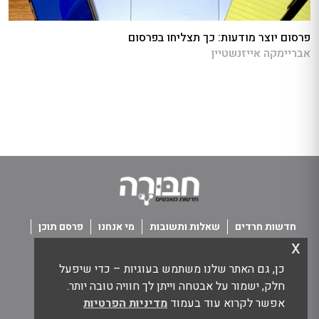
פרסום יוצר מודעות: כך תצליחו בפרסום
אבריימקה אייזנשטיין
חדשות חרדים
שאלות ותשובות
מי אנחנו
פרסם תוכן
x
פנו אלינו
תנאי שימוש
כן, גם האתר שלנו משתמש בעוגיות – כדי שיפעל
כל הזכויות שמורות חבורה - חדשות מאנשים
חלק, ישמור על אבטחה וייתן לך חוויה טובה יותר.
אפשר לקרוא עוד בעמוד
מדיניות הפרטיות