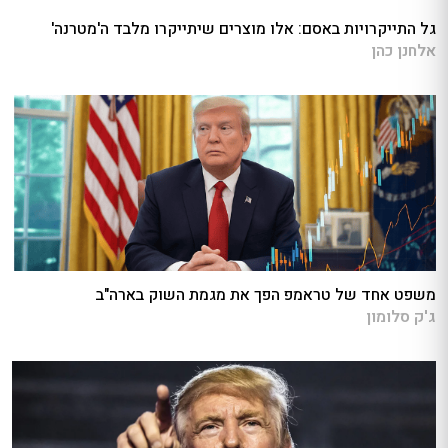
גל התייקרויות באסם: אלו מוצרים שיתייקרו מלבד ה'מטרנה'
אלחנן כהן
משפט אחד של טראמפ הפך את מגמת השוק בארה"ב
ג'ק סלומון