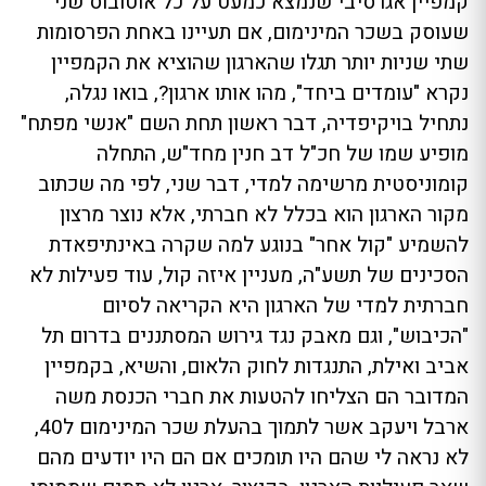
קמפיין אגרסיבי שנמצא כמעט על כל אוטובוס שני
שעוסק בשכר המינימום, אם תעיינו באחת הפרסומות
שתי שניות יותר תגלו שהארגון שהוציא את הקמפיין
נקרא "עומדים ביחד", מהו אותו ארגון?, בואו נגלה,
נתחיל בויקיפדיה, דבר ראשון תחת השם "אנשי מפתח"
מופיע שמו של חכ"ל דב חנין מחד"ש, התחלה
קומוניסטית מרשימה למדי, דבר שני, לפי מה שכתוב
מקור הארגון הוא בכלל לא חברתי, אלא נוצר מרצון
להשמיע "קול אחר" בנוגע למה שקרה באינתיפאדת
הסכינים של תשע"ה, מעניין איזה קול, עוד פעילות לא
חברתית למדי של הארגון היא הקריאה לסיום
"הכיבוש", וגם מאבק נגד גירוש המסתננים בדרום תל
אביב ואילת, התנגדות לחוק הלאום, והשיא, בקמפיין
המדובר הם הצליחו להטעות את חברי הכנסת משה
ארבל ויעקב אשר לתמוך בהעלת שכר המינימום ל40,
לא נראה לי שהם היו תומכים אם הם היו יודעים מהם