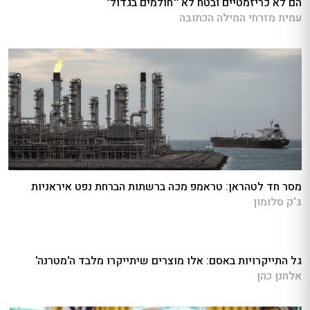
הם לא כריזמטיים ובטח לא '"חולמים בגדול"
עמית מזרחי המילה הכתובה
מסר חד לטהראן: טראמפ מכה ברשתות הברחת נפט איראניות
ג'ק סלומון
גל התייקרויות באסם: אלו מוצרים שיתייקרו מלבד ה'מטרנה'
אלחנן כהן