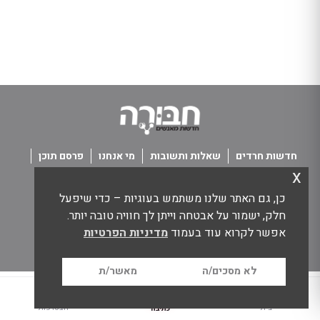
חדשות חרדים
שאלות ותשובות
מי אנחנו
פרסם תוכן
x
פנו אלינו
תנאי שימוש
כן, גם האתר שלנו משתמש בעוגיות – כדי שיפעל
כל הזכויות שמורות חבורה - חדשות מאנשים
חלק, ישמור על אבטחה וייתן לך חוויה טובה יותר.
אפשר לקרוא עוד בעמוד
מדיניות הפרטיות
לא מסכים/ה
מאשר/ת
בית
הצטרפות
כתיבה