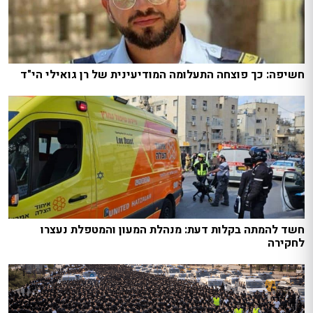
חשיפה: כך פוצחה התעלומה המודיעינית של רן גואילי הי"ד
חשד להמתה בקלות דעת: מנהלת המעון והמטפלת נעצרו
לחקירה