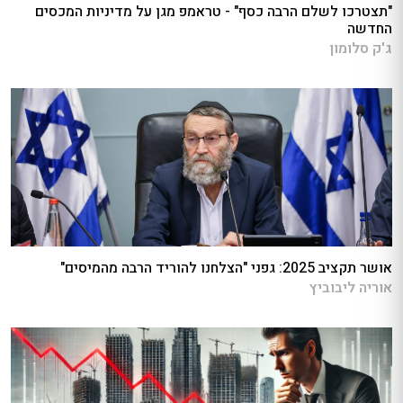
"תצטרכו לשלם הרבה כסף" - טראמפ מגן על מדיניות המכסים
החדשה
ג'ק סלומון
אושר תקציב 2025: גפני "הצלחנו להוריד הרבה מהמיסים"
אוריה ליבוביץ