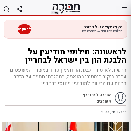
לג
תוכן
האפליקציה של חבורה
להתקנה
חדשות מאנשים — מהירה יותר בנייד
לראשונה: חילופי מודיעין על
הלבנת הון בין ישראל לבחריין
הרשות לאיסור הלבנת הון ומימון טרור במשרד המשפטים
ערכה ביקור היסטורי במנאמה, במסגרתו חתמה על מזכר
הבנות עם הרשות למודיעין פיננסי בבחריין
אוריה ליבוביץ
9
עוקבים
20:33 ,26/12/22