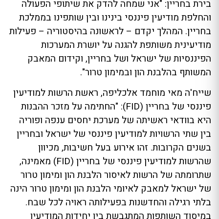
בירת בחריין: "אני שמחה להדק את שיתופי הפעולה
והחלפת מודיעין פיננסי בינינו ובין שותפינו בממלכת
בחריין. המהלך יקדם – לראשונה בהיסטוריה – פעילות
מודיעינית משותפת להגנה על יושרת המערכות
הפיננסיות של ישראל ושל בחריין, וקידום המאבק
המשותף בהלבנת הון ובמימון טרור".
שייח'ה מאי מוחמד אלכליפה, ראשת הרשות למודיעין
פיננסי של בחריין (FID): "החתימה על מזכר ההבנות
היא בוודאי ראשיתה של מערכת יחסים ענפה ופוריה
בין שתי הרשויות למודיעין פיננסי של ישראל ובחריין
בשנים הקרובות. זהו אירוע בעל חשיבות, מכיוון
שהרשות למודיעין פיננסי של בחריין (FID) מאמינה,
שתרומתה של הרשות לאיסור הלבנת הון ומימון טרור
של ישראל למאבק לאיומי הלבנת הון ומימון טרור הינה
בלתי רגילה והחדשנות בפעילותה ראויה לכל שבח.
במיסוד השותפות המתגבשת בין יחידות המודיעין