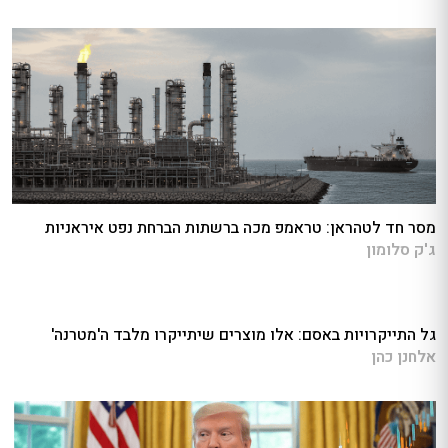
מסר חד לטהראן: טראמפ מכה ברשתות הברחת נפט איראניות
ג'ק סלומון
גל התייקרויות באסם: אלו מוצרים שיתייקרו מלבד ה'מטרנה'
אלחנן כהן