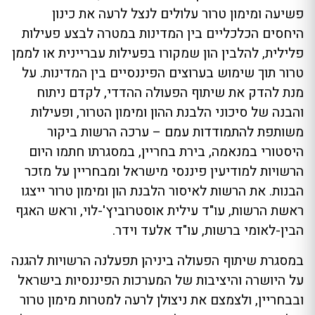
פשיעה ומימון טרור עלולים לנצל לרעה את כינון
היחסים הכלכליים בין המדינות במטרה לבצע פעילות
פלילית, להלבין הון שמקורו בפעילות עבריינית או לממן
טרור תוך שימוש בערוצים הפיננסיים בין המדינות. על
מנת להדק את שיתוף הפעולה ההדדי, לקדם ניתוח
והבנה של סיכוני הלבנת ההון ומימון הטרור, ופעילות
משותפת להתמודדות עמם – ערכה הרשות ביקור
היסטורי במנאמה, בירת בחריין, במסגרתו חתמו היום
הרשויות למודיעין פיננסי מישראל ומבחריין על מזכר
הבנות. את הרשות לאיסור הלבנת הון ומימון טרור ייצגו
ראשת הרשות, עו"ד עילית אוסטרוביץ'-לוי, וראש האגף
הבין-לאומי ברשות, עו"ד אלעד וידר.
במסגרת שיתוף הפעולה ביניהן תפעלנה הרשויות להגנה
על היושרה והיציבות של המערכות הפיננסיות בישראל
ובבחריין, ולצמצם את ניצולן לרעה למטרות מימון טרור