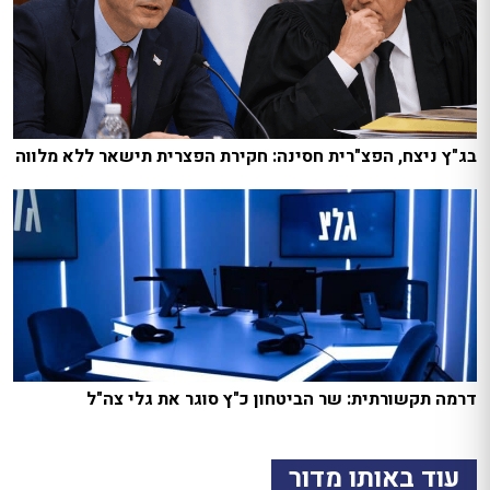
בג"ץ ניצח, הפצ"רית חסינה: חקירת הפצרית תישאר ללא מלווה
דרמה תקשורתית: שר הביטחון כ"ץ סוגר את גלי צה"ל
עוד באותו מדור