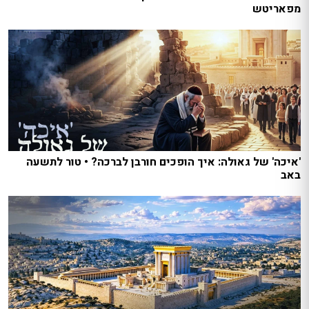
מפאריטש
'איכה' של גאולה: איך הופכים חורבן לברכה? • טור לתשעה
באב