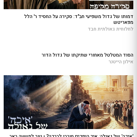
דמותו של גדול משפיעי חב"ד: סקירה על החסיד ר' הלל
מפאריטש
לחלוחית גאולתית חבד
הסוד המטלטל מאחורי שתיקתו של גדול הדור
אילון הייטנר
'איכה' של גאולה: איך הופכים חורבן לברכה? • טור לתשעה באב