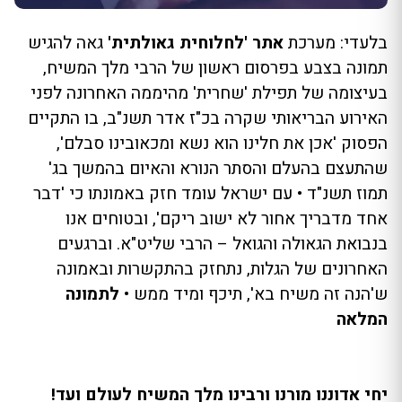
בלעדי: מערכת
אתר 'לחלוחית גאולתית'
גאה להגיש
תמונה בצבע בפרסום ראשון של הרבי מלך המשיח,
בעיצומה של תפילת 'שחרית' מהיממה האחרונה לפני
האירוע הבריאותי שקרה בכ"ז אדר תשנ"ב, בו התקיים
הפסוק 'אכן את חלינו הוא נשא ומכאובינו סבלם',
שהתעצם בהעלם והסתר הנורא והאיום בהמשך בג'
תמוז תשנ"ד • עם ישראל עומד חזק באמונתו כי 'דבר
אחד מדבריך אחור לא ישוב ריקם', ובטוחים אנו
בנבואת הגאולה והגואל – הרבי שליט"א. וברגעים
האחרונים של הגלות, נתחזק בהתקשרות ובאמונה
ש'הנה זה משיח בא', תיכף ומיד ממש •
לתמונה
המלאה
יחי אדוננו מורנו ורבינו מלך המשיח לעולם ועד!