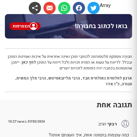
Array
בואו לכתוב בחבּוּרֶה!
הצטרפות
חבּוּרֶה מספקת פלטפורמה לכותבי תוכן ואינה אחראית על איכות ואמינות התוכן
ובכלל. לדיווח על טעות או הפרת זכויות ולכל דיווח על התוכן
לחץ כאן.
ייתכן
שהתמונות בכתבה יהיו כפופות לזכויות יוצרים
ארגון לחלוחית גאולתית חבד
,
הרבי מליובאוויטש
,
הרבי מלך המשיח
,
חבורה
,
כ"ז אדר
תגובה אחת
07/03/2024 בשעה 10:27
רבקי
הגיב:
כמה עוצמות בתמונה אחת, איך השגתם אותה?