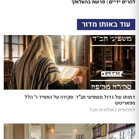
להרים ידיים | פרשת בהעלותך
עוד באותו מדור
דמותו של גדול משפיעי חב"ד: סקירה על החסיד ר' הלל
מפאריטש
לחלוחית גאולתית חבד