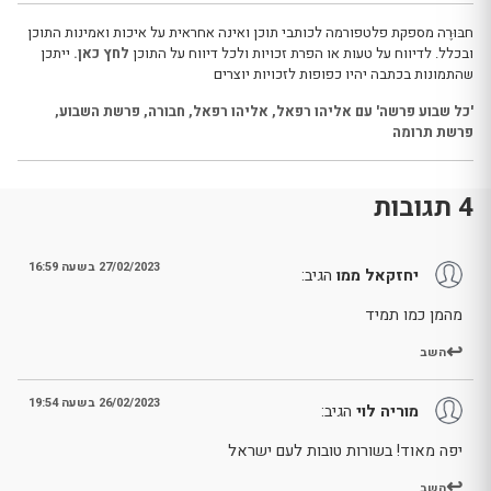
חבּוּרֶה מספקת פלטפורמה לכותבי תוכן ואינה אחראית על איכות ואמינות התוכן
ובכלל. לדיווח על טעות או הפרת זכויות ולכל דיווח על התוכן
לחץ כאן.
ייתכן
שהתמונות בכתבה יהיו כפופות לזכויות יוצרים
'כל שבוע פרשה' עם אליהו רפאל
,
אליהו רפאל
,
חבורה
,
פרשת השבוע
,
פרשת תרומה
4 תגובות
27/02/2023 בשעה 16:59
יחזקאל ממו
הגיב:
מהמן כמו תמיד
השב
26/02/2023 בשעה 19:54
מוריה לוי
הגיב:
יפה מאוד! בשורות טובות לעם ישראל
השב