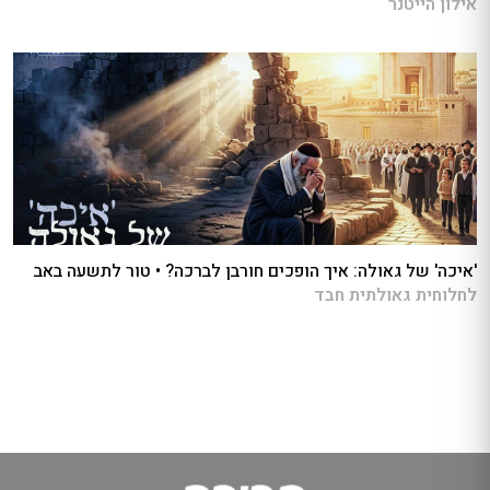
אילון הייטנר
'איכה' של גאולה: איך הופכים חורבן לברכה? • טור לתשעה באב
לחלוחית גאולתית חבד