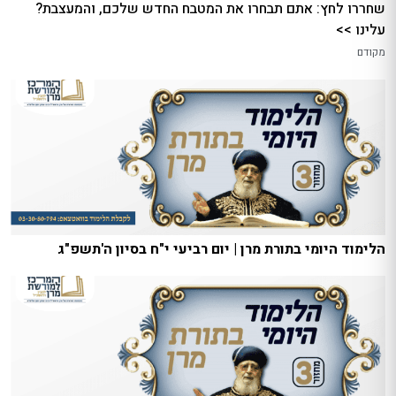
שחררו לחץ: אתם תבחרו את המטבח החדש שלכם, והמעצבת?
עלינו >>
מקודם
הלימוד היומי בתורת מרן | יום רביעי י"ח בסיון ה'תשפ"ג