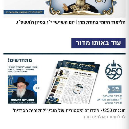
הלימוד היומי בתורת מרן | יום השישי י"ג בסיון ה'תשפ"ג
עוד באותו מדור
חוגגים 250! • מהדורה היסטורית של מגזין 'לחלוחית חסידית'
לחלוחית גאולתית חבד