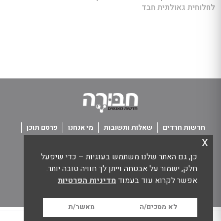
לחלוחית גאולתית חבד
חדשות חרדים
שאלות ותשובות
מי אנחנו
פרסם תוכן
x
פנו אלינו
תנאי שימוש
כן, גם האתר שלנו משתמש בעוגיות – כדי שיפעל
כל הזכויות שמורות חבורה - חדשות מאנשים
חלק, ישמור על אבטחה וייתן לך חוויה טובה יותר.
אפשר לקרוא עוד בעמוד
מדיניות הפרטיות
לא מסכים/ה
מאשר/ת