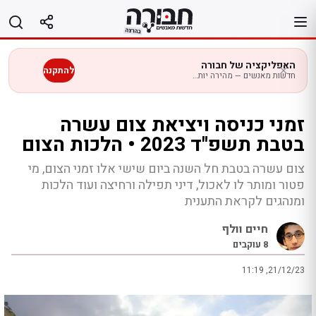
לג
תוכן
האפליקציה של חבורה
להתקנה
חדשות מאנשים — מהירה יותר בנייד
זמני כניסה ויציאת צום עשרה
בטבת תשפ"ד 2023 • הלכות הצום
צום עשרה בטבת חל השנה ביום שישי אלו זמני הצום, מי
פטור ומותר לו לאכול, דיני תפילה ורחיצה ועוד הלכות
ומנהגים לקראת התענית
חיים וולף
8
עוקבים
11:19 ,21/12/23