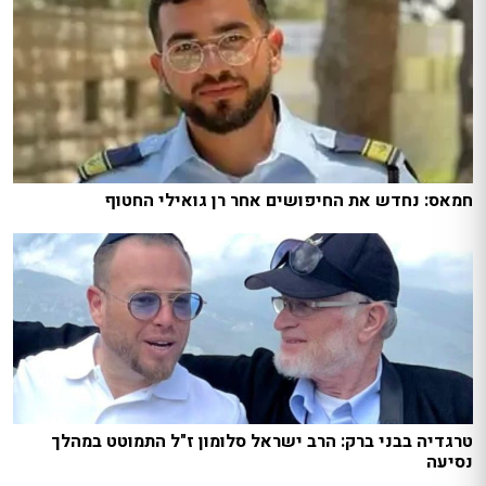
חמאס: נחדש את החיפושים אחר רן גואילי החטוף
טרגדיה בבני ברק: הרב ישראל סלומון ז"ל התמוטט במהלך
נסיעה