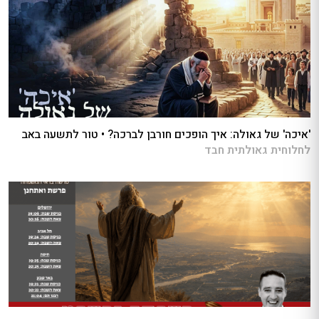
'איכה' של גאולה: איך הופכים חורבן לברכה? • טור לתשעה באב
לחלוחית גאולתית חבד