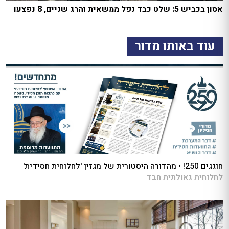
אסון בכביש 5: שלט כבד נפל ממשאית והרג שניים, 8 נפצעו
עוד באותו מדור
חוגגים 250! • מהדורה היסטורית של מגזין 'לחלוחית חסידית'
לחלוחית גאולתית חבד