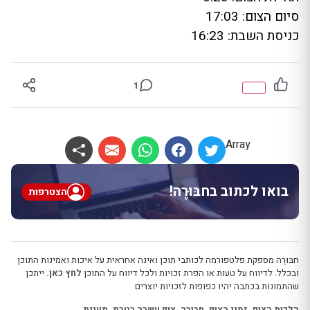
סיום הצום: 17:03
כניסת השבת: 16:23
1
Array
בואו לכתוב בחבּוּרֶה!
הצטרפות
חבּוּרֶה מספקת פלטפורמה לכותבי תוכן ואינה אחראית על איכות ואמינות התוכן
ובכלל. לדיווח על טעות או הפרת זכויות ולכל דיווח על התוכן
לחץ כאן.
ייתכן
שהתמונות בכתבה יהיו כפופות לזכויות יוצרים
הלכות הצום
,
זמני הצום
,
חבורה
,
צום עשרה בטבת
,
תענית