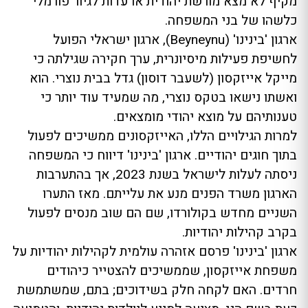
מקיף לא מצא מורשת יהודית או עדות לגיור פורמלי
כלשהו של בני המשפחה.
ארגון 'בינינו' (Beyneynu), ארגון ישראלי הפועל
לחשיפת פעילות מיסיונרית, ערך חקירה שגילתה כי
מייקל אייזקסון (לשעבר דוסון) גדל בבית נוצרי. הוא
ואשתו נישאו בטקס נוצרי, מה שמעיד עוד יותר כי
טענותיהם על מוצא יהודי מומצאים.
למרות הגילויים הללו, האייזקסונים ממשיכים לפעול
בתוך חוגים יהודיים. ארגון 'בינינו' דיווח כי המשפחה
ניסתה לעלות לישראל בשנת 2023, אך בהתערבות
הארגון משרד הפנים מנע את עלייתם. מאז התערו
השניים מחדש בקולורדו, שם הם שוב מנסים לפעול
בקרב קהילות יהודיות.
ארגון 'בינינו' פרסם אזהרה עולמית לקהילות יהודיות על
משפחת אייזקסון, שממשיכים להצטייר כיהודים
חרדים. האם לקחה חלק בשידוכים; בתם, שמשתמשת