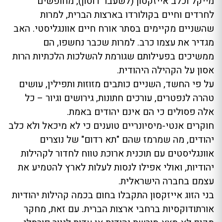
מייקל וכלב אייזקסון (לשעבר דוסון), מחופשים
לחרדים וחיים בקולורדו בארצות הברית, למרות
שהשניים מקיימים בסתר אורח חיים אוונגליסטי. האב
מגדיר את עצמו כרב. למרות שכבר נחשפו, הם
ממשיכים בפעילותם שגורמת להשלכות הלכתיות הרות
אסון על הקהילה היהודית.
על פי החשד, השניים כותבים מזוזות ותפילין, עושים
טהרה לנפטרים, עורכים חתונות, גירושים וגיור – כל
אלה פסולים כי הם אינם יהודים באמת.
חוקרים אנטי-מיסיונריים טוענים כי לא מיכאל ולא כלב
יהודים, מה שמרמז שהם "תא רדום" של נוצרים
אוונגליסטים עם תוכנית ארוכת טווח לחדור לקהילות
יהודיות, ואולי אפילו לנסות לעלות לארץ להטמיע את
עצמם בחברה הישראלית.
בני הזוג אייזקסון התקבלו בחום בכמה קהילות יהודיות
אורתודוקסיות ברחבי ארצות הברית. עם זאת, מחקר