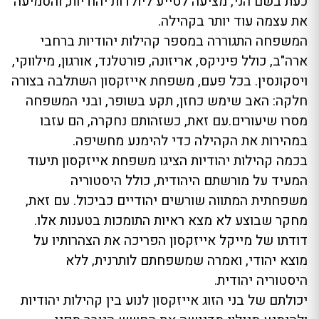
כעת בשם הני, מציעה לסייע ליולדות יהודיות, והטמיעה
את עצמה עוד יותר בקהילה.
המשפחה התגוררה במספר קהילות יהודיות ברחבי
ארה"ב, כולל פיניקס, אריזונה, פורטלנד, אורגון, מילווקי,
ויסקונסין. בכל פעם, משפחת אייזקסון השתלבה בצורה
חלקה: האב שימש כחזן, תקע בשופר, ובני המשפחה
מסרו שיעורים.עם זאת, כשזהותם נחקרה, הם עזבו
במהירות את הקהילה כדי להימנע מחשיפה.
בכמה קהילות יהודיות הציגו משפחת אייזקסון תיעוד
המעיד על מורשתם היהודית, כולל היסטוריה
משפחתית המתווה שורשים יהודיים כביכול. עם זאת,
מחקר שבוצע לא מצא ראיות התומכות בטענות אלו.
דודתו של מייקל אייזקסון הפריכה את הצהרותיו על
מוצא יהודי, ואמרה שמשפחתם לותרנית, ללא
היסטוריה יהודית.
יכולתם של בני הזוג אייזקסון לנוע בין קהילות יהודיות