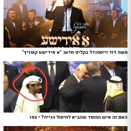
משה דוד וייסמנדל בקליפ חדש: "א אידישע קומזיץ"
האם זה איש המוסד שהביא לחיסול הנייה? • צפו