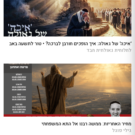
'איכה' של גאולה: איך הופכים חורבן לברכה? • טור לתשעה באב
לחלוחית גאולתית חבד
מחיר האחריות: ממשה רבנו אל התא המשפחתי
גילי פוגל