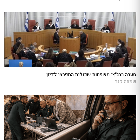
סערה בבג"ץ: משפחות שכולות התפרצו לדיון
שמחה קנר