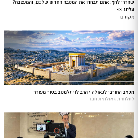
שחררו לחץ: אתם תבחרו את המטבח החדש שלכם, והמעצבת?
עלינו >>
מקודם
מכאב החורבן לגאולה • הרב לוי זלמנוב בטור מעורר
לחלוחית גאולתית חבד