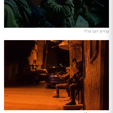
קרדיט: דובר צה"ל