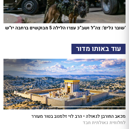
'שובר גלים': צה"ל ושב"כ עצרו הלילה 5 מבוקשים ברחבה יו"ש
עוד באותו מדור
מכאב החורבן לגאולה • הרב לוי זלמנוב בטור מעורר
לחלוחית גאולתית חבד