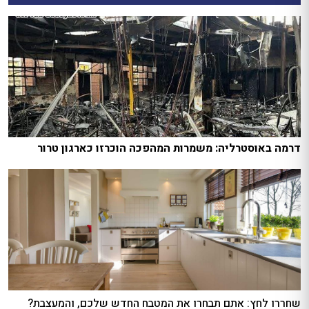
דרמה באוסטרליה: משמרות המהפכה הוכרזו כארגון טרור
שחררו לחץ: אתם תבחרו את המטבח החדש שלכם, והמעצבת?