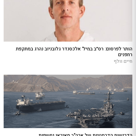
הותר לפרסום: רס״ב במיל' אלכסנדר גלובניוב נהרג במתקפת
רחפנים
חיים וולף
הדרישות הדרמטיות של ארה"ב מאיראן נחשפות