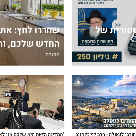
ה היסטורית של
שחררו לחץ: את
החדש שלכם, וה
מקודם
ורבן לגאולה • הרב לוי זלמנוב
"המדינה הזאת היא שלכם,אני לא