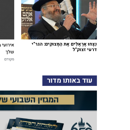
נִצְּחוּ אֶרְאֶלִּים אֶת הַמְּצוּקִים: הגר"י
אירועי 
דרעי זצוק"ל
שלך
מקודם
עוד באותו מדור