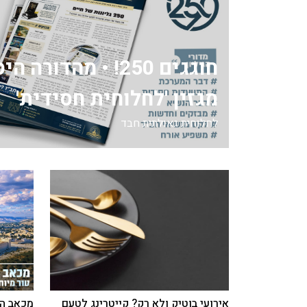
חוגגים 250! • מהדור
מגזין 'לחלוחית חסידית'
לחלוחית גאולתית חבד
אירועי בוטיק ולא רק? קייטרינג לטעם
מכאב הח