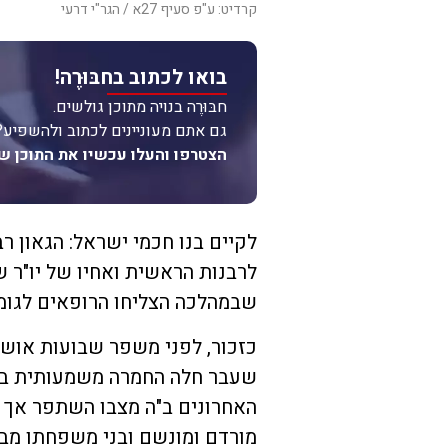
קרדיט: ע"פ סעיף 27א / הגר"י דרעי
בואו לכתוב בחבּוּרֶה!
חבּוּרֶה בנויה מתוכן גולשים.
גם אתם מעוניינים לכתוב ולהשפיע?
הצטרפו והעלו עכשיו את התוכן ש
לקיים בנו חכמי ישראל: הגאון ר
לרבנות הראשית ואחיו של יו"ר ש
שבמהלכה הצליחו הרופאים לגומל
כזכור, לפני משפר שבועות אוש
שעבר חלה החמרה משמעותית במצ
האחרונים ב"ה מצבו השתפר אך הו
מורדם ומונשם ובני משפחתו מב