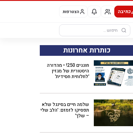
כתיבה
הצטרפות
חיפוש:
כותרות אחרונות
חוגגים 250! • מהדורה
היסטורית של מגזין
'לחלוחית חסידית'
שלמה חיים בסינגל שלא
תפסיקו לזמזם: 'הלב שלי
– שלך'