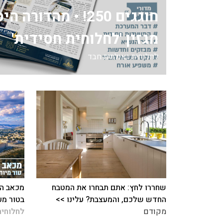
חוגגים 250! • מהדור
מגזין 'לחלוחית חסידית'
לחלוחית גאולתית חבד
שחררו לחץ: אתם תבחרו את המטבח
מכאב הח
החדש שלכם, והמעצבת? עלינו >>
בטור מע
מקודם
לחלוחית