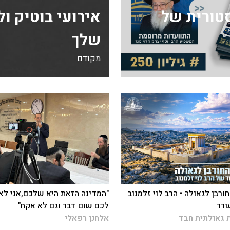
ה היסטורית של
אירועי בוטיק ו
שלך
מקודם
ורבן לגאולה • הרב לוי זלמנוב
"המדינה הזאת היא שלכם,אני לא
ורר
לכם שום דבר וגם לא אקח"
 גאולתית חבד
אלחנן רפאלי