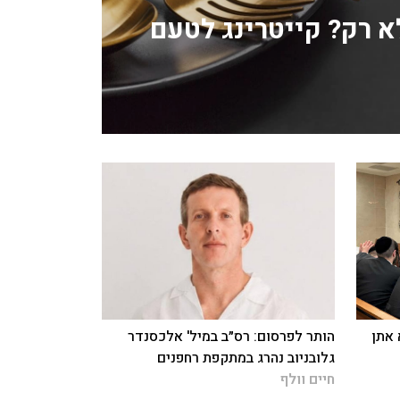
לא רק? קייטרינג לטעם
 אתן
הותר לפרסום: רס״ב במיל' אלכסנדר
גלובניוב נהרג במתקפת רחפנים
חיים וולף