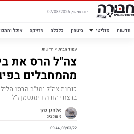
לג
תוכן
יום שישי, 07/08/2026
חדשות
פוליטי
ביטחון
כלכלה
מוזיקה
אוכל ומתכונ
»
עמוד הבית
חדשות
צה"ל הרס את ב
מהמחבלים בפיגו
כוחות צה"ל ומג"ב הרסו הלי
ברצח יהודה דימנטמן ז"ל
אלחנן כהן
9
עוקבים
09:44 ,08/03/22