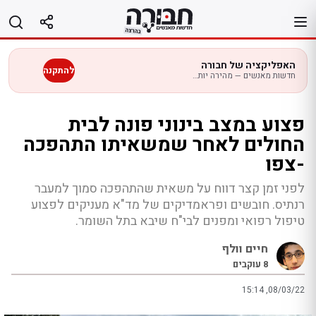
לג
תוכן
האפליקציה של חבורה
להתקנה
חדשות מאנשים — מהירה יותר בנייד
פצוע במצב בינוני פונה לבית
החולים לאחר שמשאיתו התהפכה
-צפו
לפני זמן קצר דווח על משאית שהתהפכה סמוך למעבר
רנתיס. חובשים ופראמדיקים של מד"א מעניקים לפצוע
טיפול רפואי ומפנים לבי"ח שיבא בתל השומר.
חיים וולף
8
עוקבים
15:14 ,08/03/22