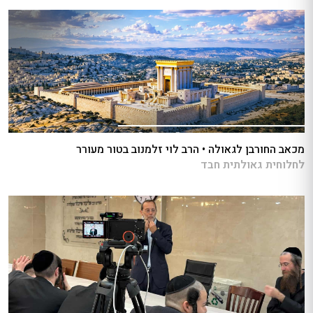
מכאב החורבן לגאולה • הרב לוי זלמנוב בטור מעורר
לחלוחית גאולתית חבד