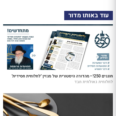
עוד באותו מדור
חוגגים 250! • מהדורה היסטורית של מגזין 'לחלוחית חסידית'
לחלוחית גאולתית חבד