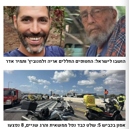
הושבו לישראל: החטופים החללים אריה זלמנוביץ' ותמיר אדר
אסון בכביש 5: שלט כבד נפל ממשאית והרג שניים, 8 נפצעו