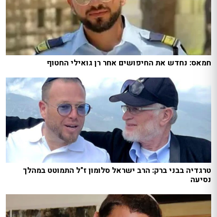
חמאס: נחדש את החיפושים אחר רן גואילי החטוף
טרגדיה בבני ברק: הרב ישראל סלומון ז"ל התמוטט במהלך
נסיעה