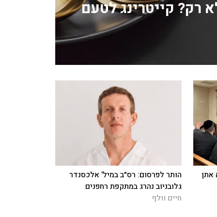
לא רק? קייטרינג לטעם
 אתן
הותר לפרסום: רס״ב במיל' אלכסנדר
גלובניוב נהרג במתקפת רחפנים
חיים וולף