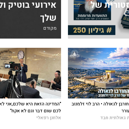
ה היסטורית של
אירועי בוטיק ו
שלך
מקודם
ורבן לגאולה • הרב לוי זלמנוב
"המדינה הזאת היא שלכם,אני לא
ורר
לכם שום דבר וגם לא אקח"
 גאולתית חבד
אלחנן רפאלי