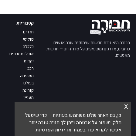
קטגוריות
חרדים
פוליטי
חבורה היא זירת חדשות שיתופית שבה אנשים
כלכלה
כותבים, מדרגים ומשפיעים על סדר היום — חדשות
אוכל ומתכונים
מאנשים.
יהדות
רכב
משפחה
בעולם
קורונה
מעניין
x
מדע
מי אנחנו
כן, גם האתר שלנו משתמש בעוגיות – כדי שיפעל
פנו אלינו
חלק, ישמור על אבטחה וייתן לך חוויה טובה יותר.
אפשר לקרוא עוד בעמוד
מדיניות הפרטיות
© 2026 חבורה — חדשות מאנשים