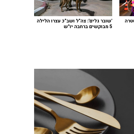
טרה
'שובר גלים': צה"ל ושב"כ עצרו הלילה
5 מבוקשים ברחבה יו"ש