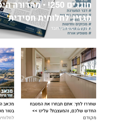
חוגגים 250! • מהדור
מגזין 'לחלוחית חסידית'
לחלוחית גאולתית חבד
שחררו לחץ: אתם תבחרו את המטבח
מכאב הח
החדש שלכם, והמעצבת? עלינו >>
בטור מע
מקודם
לחלוחית