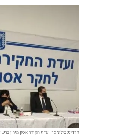
קרדיט: צילומסך. ועדת חקירה אסון מירון ברשו