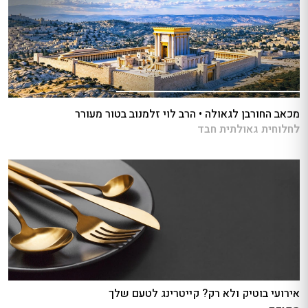
מכאב החורבן לגאולה • הרב לוי זלמנוב בטור מעורר
לחלוחית גאולתית חבד
אירועי בוטיק ולא רק? קייטרינג לטעם שלך