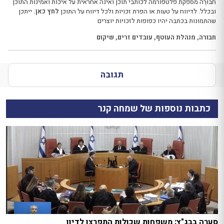
חבּוּרֶה מספקת פלטפורמה לכותבי תוכן ואינה אחראית על איכות ואמינות התוכן
ובכלל. לדיווח על טעות או הפרת זכויות ולכל דיווח על התוכן
לחץ כאן.
ייתכן
שהתמונות בכתבה יהיו כפופות לזכויות יוצרים
חבורה
,
מנהלת העוטף
,
עובדים זרים
,
שיקום
תגובה
כתבות נוספות של שמחה קנר
סערה בבג"ץ: משפחות שכולות התפרצו לדיון