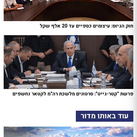
חוק הגיוס: עיצומים כספיים עד 20 אלף שקל
פרשת "קטר-גייט": סרטונים מלשכת רה"מ לקטאר נחשפים
עוד באותו מדור