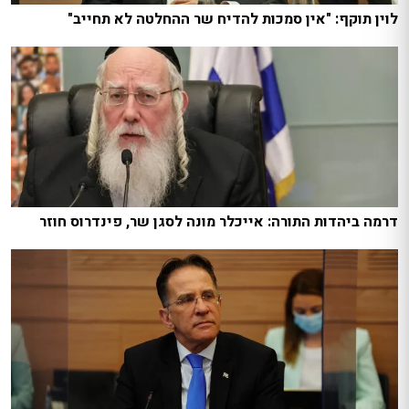
לוין תוקף: "אין סמכות להדיח שר ההחלטה לא תחייב"
דרמה ביהדות התורה: אייכלר מונה לסגן שר, פינדרוס חוזר