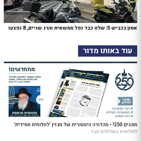
אסון בכביש 5: שלט כבד נפל ממשאית והרג שניים, 8 נפצעו
עוד באותו מדור
חוגגים 250! • מהדורה היסטורית של מגזין 'לחלוחית חסידית'
לחלוחית גאולתית חבד