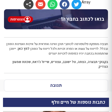
Array
בואו לכתוב בחבּוּרֶה!
הצטרפות
חבּוּרֶה מספקת פלטפורמה לכותבי תוכן ואינה אחראית על איכות ואמינות התוכן
ובכלל. לדיווח על טעות או הפרת זכויות ולכל דיווח על התוכן
לחץ כאן.
ייתכן
שהתמונות בכתבה יהיו כפופות לזכויות יוצרים
בקבוקי תבערה
,
הצתה
,
טל ישובב
,
עצורים
,
שייח' ג'ראח
,
שכונת שמעון
הצדיק
תגובה
כתבות נוספות של חיים וולף