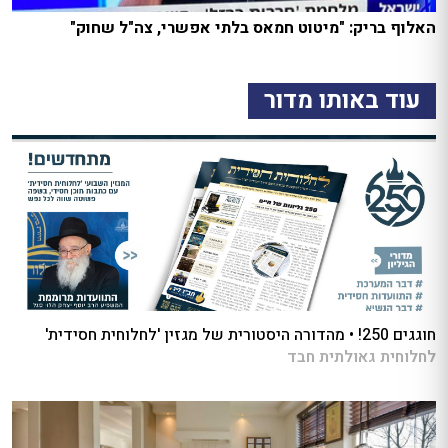
האלוף בריק: "מיטוט חמאס בלתי אפשרי, צה"ל שחוק"
עוד באותו מדור
חוגגים 250! • מהדורה היסטורית של מגזין 'לחלוחית חסידית'
לחלוחית גאולתית חבד