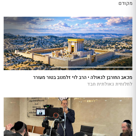
מקודם
מכאב החורבן לגאולה • הרב לוי זלמנוב בטור מעורר
לחלוחית גאולתית חבד