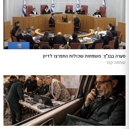
סערה בבג"ץ: משפחות שכולות התפרצו לדיון
שמחה קנר