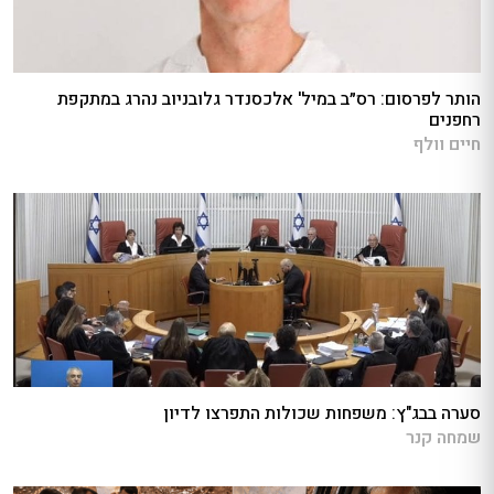
הותר לפרסום: רס״ב במיל' אלכסנדר גלובניוב נהרג במתקפת
רחפנים
חיים וולף
סערה בבג"ץ: משפחות שכולות התפרצו לדיון
שמחה קנר