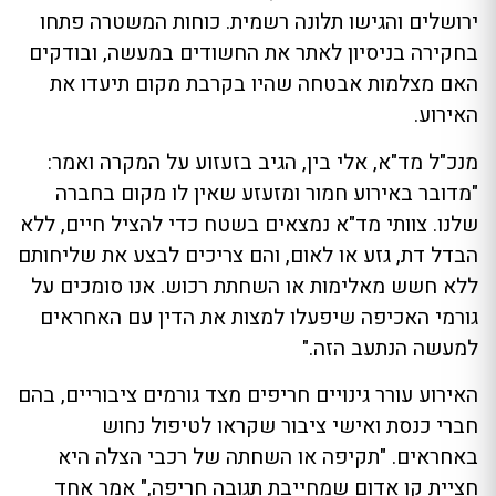
ירושלים והגישו תלונה רשמית. כוחות המשטרה פתחו
בחקירה בניסיון לאתר את החשודים במעשה, ובודקים
האם מצלמות אבטחה שהיו בקרבת מקום תיעדו את
האירוע.
מנכ"ל מד"א, אלי בין, הגיב בזעזוע על המקרה ואמר:
"מדובר באירוע חמור ומזעזע שאין לו מקום בחברה
שלנו. צוותי מד"א נמצאים בשטח כדי להציל חיים, ללא
הבדל דת, גזע או לאום, והם צריכים לבצע את שליחותם
ללא חשש מאלימות או השחתת רכוש. אנו סומכים על
גורמי האכיפה שיפעלו למצות את הדין עם האחראים
למעשה הנתעב הזה."
האירוע עורר גינויים חריפים מצד גורמים ציבוריים, בהם
חברי כנסת ואישי ציבור שקראו לטיפול נחוש
באחראים. "תקיפה או השחתה של רכבי הצלה היא
חציית קו אדום שמחייבת תגובה חריפה," אמר אחד