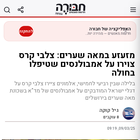
לג
תוכן
האפליקציה של חבורה
להתקנה
חדשות מאנשים — מהירה יותר בנייד
מזעזע במאה שערים: צלבי קרס
צוירו על אמבולנסים שטיפלו
בחולה
בלילה שבין רביעי לחמישי, אלמונים ציירו צלבי קרס על
דגלי ישראל המודבקים על אמבולנסים של מד"א בשכונת
מאה שערים בירושלים
גיל קוקה
8
עוקבים
09:19 ,09/03/25