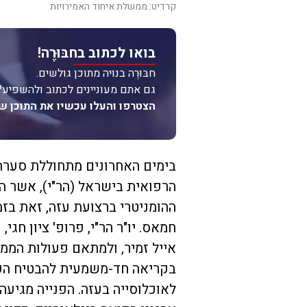
קרדיט: ממשלת איחוד האמירויות
בואו לכתוב בחבּוּרֶה!
חבּוּרֶה בנויה מתוכן גולשים.
גם אתם מעוניינים לכתוב ולהשפיע?
הצטרפו והעלו עכשיו את התוכן ש
בימים האחרונים מתחוללת סערה
הרפואית בישראל (הר"י), אשר ה
ההומניטרי ברצועת עזה, זאת בז
חמאס. יו"ר הר"י, פרופ' ציון חג
אייל זמיר, ולמתאם פעולות הממ
בקריאה חד-משמעית להבטיח הכנס
לאוכלוסייה בעזה. הפנייה מגיע