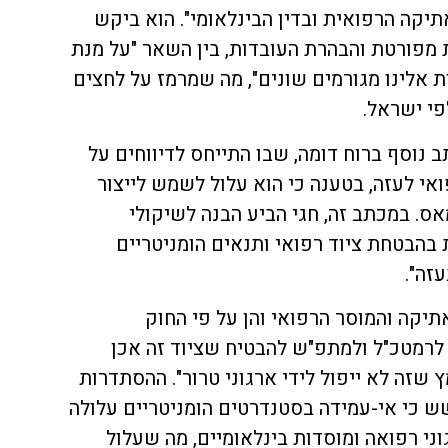
תיקה הרפואית ובדין הבינלאומי". הוא ביקש
מפורטת והבהרת העובדות, בין השאר "על מנת
 אלינו מגורמים שונים", מה שמרמז על לחצים
פי ישראל.
תב נוסף ברוח דומה, שבו התייחס לדיווחים על
ואי לעזה, בטענה כי הוא עלול לשמש לייצור
ס. במכתב זה, חגי הביע הבנה לשיקולי
 בהבטחת ציוד רפואי ותנאים הומניטריים
זה".
אתיקה והמוסר הרפואי והן על פי החוק
 לרמטכ"ל ולמתפ"ש להבטיח שציוד זה אכן
 שזה לא ייפול לידי ארגוני טרור". ההסתדרות
ש כי אי-עמידה בסטנדרטים הומניטריים עלולה
ני רפואה ומוסדות בינלאומיים, מה שעלול