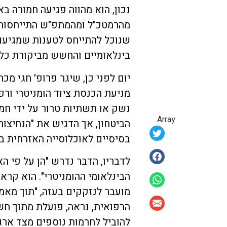
נכון, הוא מהווה פגיעה חמורה בא
מהרמטכ"ל ומהמתפ"ש התייחסות 
שנוכל להתייחס לטענות שמגיעות
בינלאומיים והחשש מביקורת כל
יום לפני כן, שיגר פרופ' חגי מכ
מניעת הכנסת ציוד הומניטרי ורפ
נשק או תשתיות טרור על ידי חמא
Array
הביטחון, אך הדגיש את "הנחיצות
בסיסיים לאוכלוסייה האזרחית בע
לדבריו, הדבר נדרש "הן על פי ה
הבינלאומי ההומניטרי". הוא קרא
מועבר לנזקקים בעזה, "תוך מאמץ
הרפואית, נראה, פועלת מתוך חש
להוביל לחרמות נוספים מצד ארגו