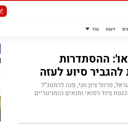
ים
דעות
עוד
או': ההסתדרות
להגביר סיוע לעזה
ל, פרופ' ציון חגי, פנה לרמטכ"ל
סת ציוד רפואי ותנאים הומניטריים