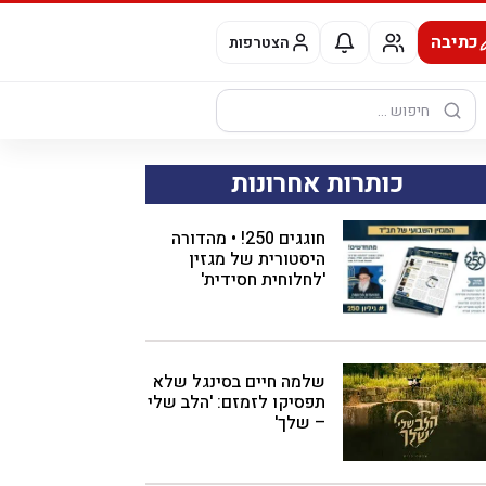
כתיבה
הצטרפות
חיפוש:
כותרות אחרונות
חוגגים 250! • מהדורה
היסטורית של מגזין
'לחלוחית חסידית'
שלמה חיים בסינגל שלא
תפסיקו לזמזם: 'הלב שלי
– שלך'