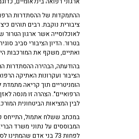
ארגוני רפואה בינלאומיים, כדוגמ
ההתמקדות של ההסתדרות הרפואי
ציבורית נוקבת. רבים תוהים כיצד
לאוכלוסייה אשר ארגון הטרור ש
בטרור. הדיון הציבורי סביב סוגי
ואתיים, משקף את המורכבות היי
בהודעתה, הבהירה ההסתדרות הרפ
הציבור ועקרונות האתיקה הרפוא
הומניטריים תוך קריאה מתמדת 
הרפואיים". הצהרה זו מנסה לאזן
לבין המציאות הביטחונית המורכ
במכתב ששלח אתמול, התייחס פר
המבוססים על נתוני משרד הברי
לפחות 73 בני אדם שהמתינ