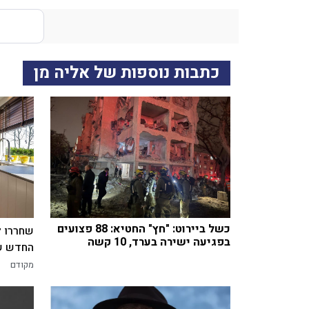
כתבות נוספות של אליה מן
כשל ביירוט: "חץ" החטיא: 88 פצועים
שחררו ל
בפגיעה ישירה בערד, 10 קשה
החדש של
מקודם