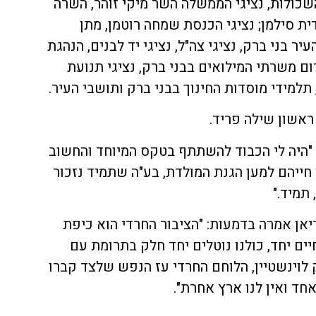
ולות, נציגי הממשלה השר מיקי זוהר, השרה
ת סילמן; נציגי הכנסת שמחה רוטמן, מתן
יר בני ברק, נציגי צה"ל, נציגי יד לבנים, הנהגת
ום משרתי המילואים בבני ברק, נציגי תנועת
, תלמידי מוסדות החינוך בבני ברק ותושבי העיר.
 ראשון שילה פריד.
 "היה לי הכבוד להשתתף בטקס המיוחד והחשוב
חייהם למען הגנת המולדת, בע"ה שתמיד נזכור
תמיד."
ן אמרה בדמעות: "הציבור החרדי הוא כיפת
יים יחד, כולנו נוטלים יחד חלק בתרומת עם
לוינשטיין, הלוחם החרדי עז הנפש שלצד קברו
חד ואין לנו ארץ אחרת".