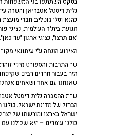
בטקס השתתפו בני המשפחות השכ
גלית דיסטל אטבריאן והשרה עידי
כהנא וטלי גוטליב; חברי מועצת הע
תנועת בית"ר העולמית, נציגי פור
'אם תרצו", נציגי ארגון "עד כאן"
האירוע הונחה ע"י עיתונאי מקור
שר התרבות והספורט מיקי זוהר:
הזה בעבור חרדים רבים שקיפחו 
שאנחנו עם אחד ושאחים אנחנו, 
שרת ההסברה גלית דיסטל אטבריא
הברזל של מדינת ישראל. כולנו ח
ישראל בארצו ומורשתו של יצחק 
כולנו עומדים – היא שכולנו עם א