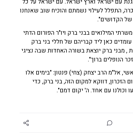
נת עם ישראל וארץ ישראל. עם ישראל על כל
זכרה, התפלל לעילוי נשמתם והוכיח שוב שאנחנו
של הקדושים".
ם משרתי המילואים בבני ברק ויו"ר הפורום הדתי
 עומדים כאן ליד קבריהם של חללי בני ברק
, מבני ברק יוצאת בשורה האחדות שבה נציגי
כר הנופלים ברוך".
, אל"מ הרב יצחק (צחי) פנטון: "בימים אלו
ם הזכרון, דווקא למקום הזה, בני ברק, כדי
 וכולנו עם אחד. ה' יקום דמם".