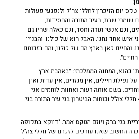
ן:
טקס יום הזיכרון לחללי צה"ל ולנפגעי פעולות
ם שומרי שבת, בעיר התורה והחסידות,
ם, וגם אנשי תורה וחסד, וגם כאלה שהיו גם
י איש אחד נחנו. האבל הוא של כולנו. והבניין
. והחיים כאן בארץ הם של כולנו, והם בזכותם
החיים".
תן כהנא, המחנה הממלכתי: ״באהבת ארץ
על נפילת חיילים, אין מגזרים, אין עדות ואין
חדים. בשם אותה רעות ואחוות לוחמים אני
עומד כאן היום ומצדיע לכם, 413 חללי צה"ל וכוחות הביטחון בני עיר התורה בני
יריית בני ברק ויוזם הטקס אמר: "דווקא בתקופה
רה החשוב שאנו עורכים לזכרם של חללי צה"ל