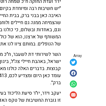
יו"ר ועדת החוקה ח"כ שמחה רוטמ
"יש חשיבות רבה ומיוחדת בקיום 
האיבה כאן בבני ברק, בבית החיי
שהצמיחה ממנה גם חיילים ולוחמי
וגם, באחדות ובשלום, כי כולנו בנ
המשותף של ארצנו, הוא של כולנו
של הנופלים. במותם ציוו לנו את 
השר לשירותי דת לשעבר, ח"כ מ
Array
ישראל, באהבת חיילי צה"ל, ביגון 
קבוצות. בדברים האלה כולנו מאו
ברק".
יעקב וידר, יו"ר סיעת הליכוד בע
זו גוברת החשיבות של טקס האזכ