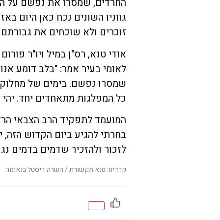
החרדים, שמסרו את נפשם על הג
גווניו השונים נכח כאן היום בא
זוכרים ולא שוכחים את גבורתם 
אודי טנא, רס"ן במיל ויו"ר פורו
לאומי בעיר אמר: "בלב דומע אנו
שמסרו נפשם. בימים של מחלוקת 
כל המפלגות מתאחדים יחד. יהי ז
המועמד לתפקיד הרב הצבאי הראשי
בחרתי להגיע ביום הקדוש הזה, יו
לזכור ולהזכיר שדמים בדמים נגעו
קרדיט: טנא תקשורת / השרה דיסטל בנאומה