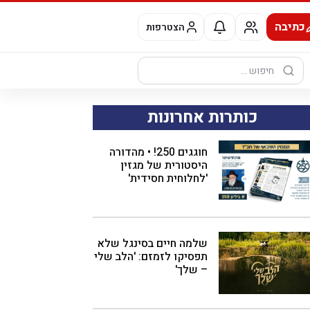
כתיבה
הצטרפות
חיפוש:
כותרות אחרונות
חוגגים 250! • מהדורה
היסטורית של מגזין
'לחלוחית חסידית'
שלמה חיים בסינגל שלא
תפסיקו לזמזם: 'הלב שלי
– שלך'