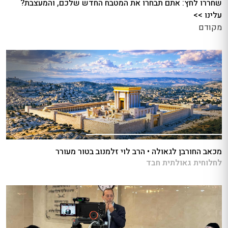
שחררו לחץ: אתם תבחרו את המטבח החדש שלכם, והמעצבת?
עלינו >>
מקודם
מכאב החורבן לגאולה • הרב לוי זלמנוב בטור מעורר
לחלוחית גאולתית חבד