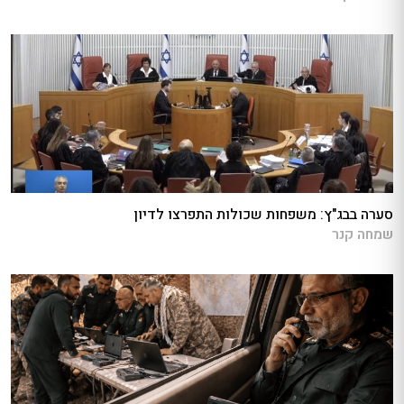
סערה בבג"ץ: משפחות שכולות התפרצו לדיון
שמחה קנר