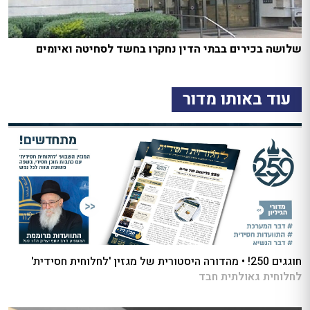
שלושה בכירים בבתי הדין נחקרו בחשד לסחיטה ואיומים
עוד באותו מדור
חוגגים 250! • מהדורה היסטורית של מגזין 'לחלוחית חסידית'
לחלוחית גאולתית חבד