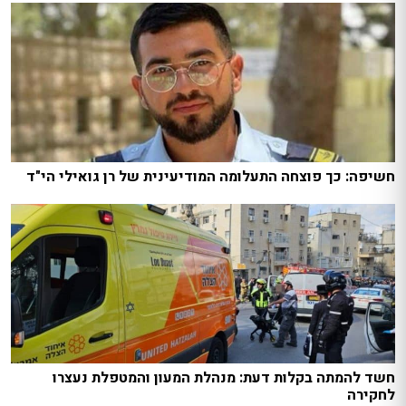
חשיפה: כך פוצחה התעלומה המודיעינית של רן גואילי הי"ד
חשד להמתה בקלות דעת: מנהלת המעון והמטפלת נעצרו
לחקירה