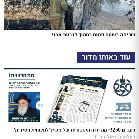
שריפה בשטח פתוח בסמוך לגבעת אבני
עוד באותו מדור
חוגגים 250! • מהדורה היסטורית של מגזין 'לחלוחית חסידית'
לחלוחית גאולתית חבד