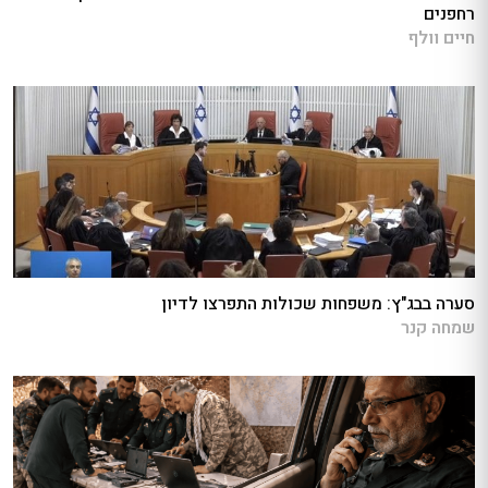
רחפנים
חיים וולף
סערה בבג"ץ: משפחות שכולות התפרצו לדיון
שמחה קנר