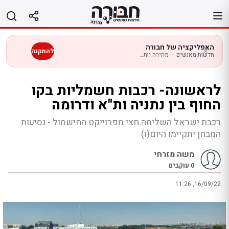
לג
תוכן
האפליקציה של חבורה
להתקנה
חדשות מאנשים — מהירה יותר בנייד
לראשונה- רכבות חשמליות בקו
החוף בין נתניה ות"א ודרומה
רכבת ישראל השלימה חצי מפרוייקט החישמול - נסיעות
המבחן יתקיימו היום(ו)
משה מזרחי
0
עוקבים
11:26 ,16/09/22