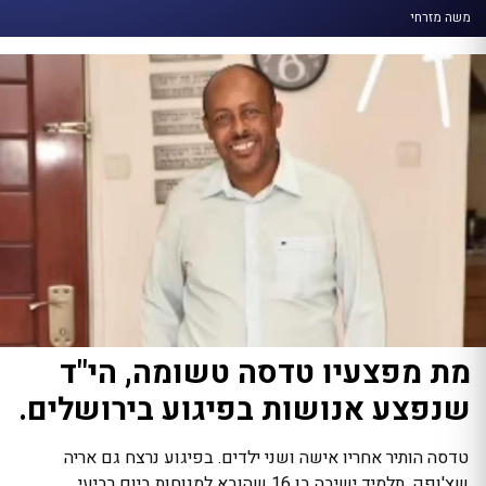
משה מזרחי
מת מפצעיו טדסה טשומה, הי"ד
שנפצע אנושות בפיגוע בירושלים.
טדסה הותיר אחריו אישה ושני ילדים. בפיגוע נרצח גם אריה
שצ'ופק, תלמיד ישיבה בן 16 שהובא למנוחות ביום רביעי.