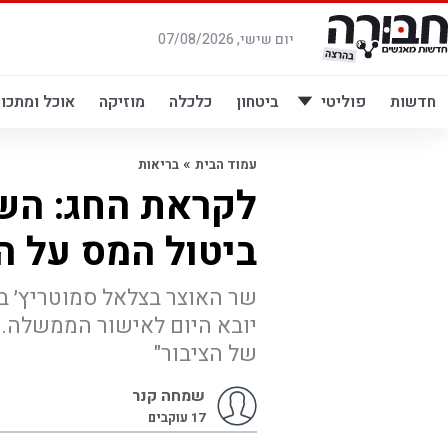
לג
תוכן
יום שישי, 07/08/2026
חדשות
פוליטי
ביטחון
כלכלה
מוזיקה
אוכל ומתכונ
»
עמוד הבית
בריאות
לקראת החג: השר
ביטול המס על 
שר האוצר בצלאל סמוטריץ׳ ב
יובא היום לאישור הממשלה.
של הציבור"
שמחה קנר
17
עוקבים