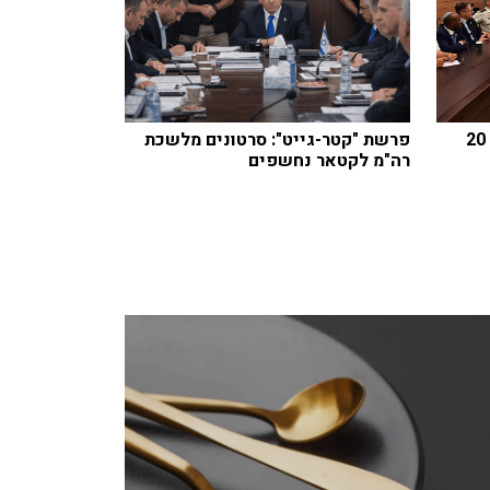
חוק הגיוס: עיצומים כספיים עד 20
פרשת "קטר-גייט": סרטונים מלשכת
רה"מ לקטאר נחשפים