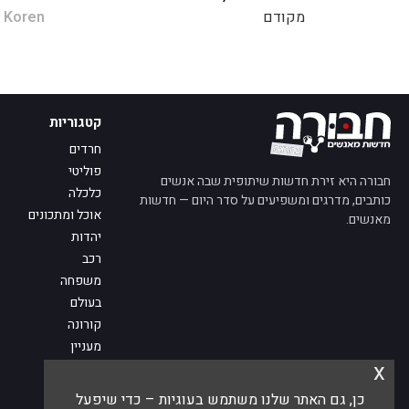
מקודם
 Koren
קטגוריות
חרדים
פוליטי
חבורה היא זירת חדשות שיתופית שבה אנשים
כלכלה
כותבים, מדרגים ומשפיעים על סדר היום — חדשות
אוכל ומתכונים
מאנשים.
יהדות
רכב
משפחה
בעולם
קורונה
מעניין
x
מדע
מי אנחנו
כן, גם האתר שלנו משתמש בעוגיות – כדי שיפעל