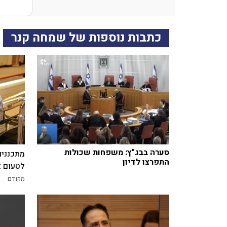
כתבות נוספות של שמחה קנר
סערה בבג"ץ: משפחות שכולות
מתכננים
התפרצו לדיון
לטעום א
מקודם