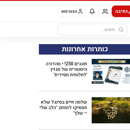
כתיבה
הצטרפות
חיפוש:
כותרות אחרונות
חוגגים 250! • מהדורה
היסטורית של מגזין
'לחלוחית חסידית'
שלמה חיים בסינגל שלא
תפסיקו לזמזם: 'הלב שלי
– שלך'