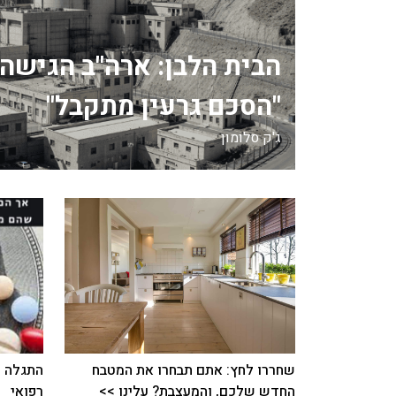
הבית הלבן: ארה"ב הגישה 
"הסכם גרעין מתקבל"
ג'ק סלומון
שחררו לחץ: אתם תבחרו את המטבח
התגלה כ
החדש שלכם, והמעצבת? עלינו >>
רפואי