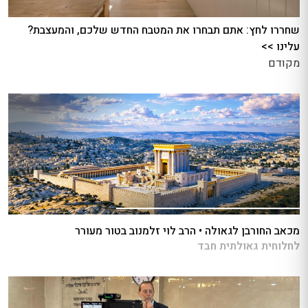
שחררו לחץ: אתם תבחרו את המטבח החדש שלכם, והמעצבת?
עלינו >>
מקודם
מכאב החורבן לגאולה • הרב לוי זלמנוב בטור מעורר
לחלוחית גאולתית חבד