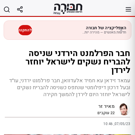
לג
תוכן
האפליקציה של חבורה
להתקנה
חדשות מאנשים — מהירה יותר בנייד
חבר הפרלמנט הירדני שניסה
להבריח נשקים לישראל יוחזר
לירדן
עמאד זידאן עא חמיד אלעדוואן, חבר פרלמנט ירדני, עו״ד
ובעל דרכון דיפלומטי שנתפס כשניסה להבריח נשקים
לישראל יוחזר היום לירדן להמשך חקירה
מאיר זר
22
עוקבים
10:46 ,07/05/23