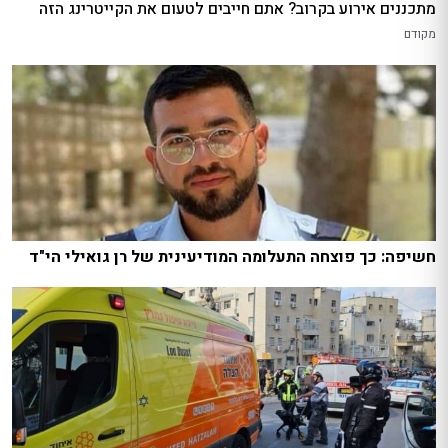
מתכננים אירוע בקרוב? אתם חייבים לטעום את הקייטרינג הזה
מקודם
חשיפה: כך פוצחה התעלומה המודיעינית של רן גואילי הי"ד