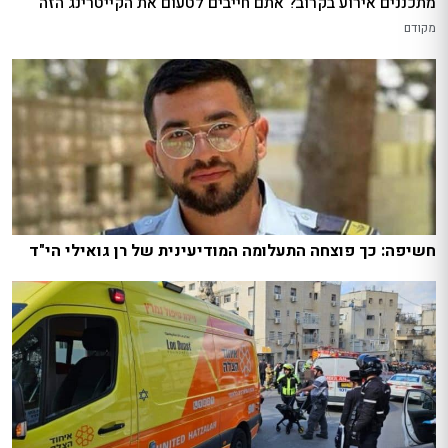
מתכננים אירוע בקרוב? אתם חייבים לטעום את הקייטרינג הזה
מקודם
חשיפה: כך פוצחה התעלומה המודיעינית של רן גואילי הי"ד