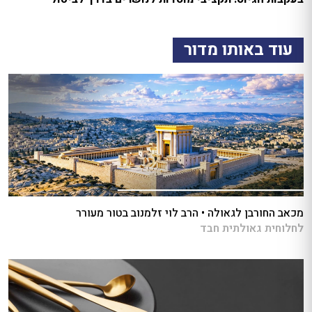
עוד באותו מדור
מכאב החורבן לגאולה • הרב לוי זלמנוב בטור מעורר
לחלוחית גאולתית חבד