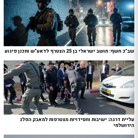
שב"כ חשף: תושב ישראלי בן 25 הצטרף לדאע"ש ותכנן פיגוע
עליית דרגה: ישיבות וחסידויות מצטרפות למאבק הפלג
הירושלמי