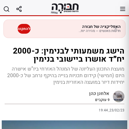
לג
תוכן
האפליקציה של חבורה
להתקנה
חדשות מאנשים — מהירה יותר בנייד
הישג משמעותי לבנימין: כ-2000
יח״ד אושרו ביישובי בנימין
מועצת התכנון העליונה של המנהל האזרחי ביו"ש אישרה
היום (חמישי) קידום תכניות בנייה בהיקף נרחב של כ-2000
יחידות דיור במועצה האזורית בנימין
אלחנן כהן
9
עוקבים
19:44 ,23/02/23