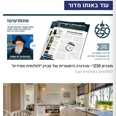
עוד באותו מדור
חוגגים 250! • מהדורה היסטורית של מגזין 'לחלוחית חסידית'
לחלוחית גאולתית חבד