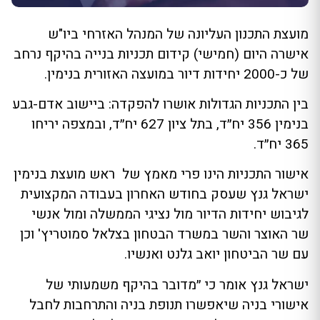
מועצת התכנון העליונה של המנהל האזרחי ביו"ש
אישרה היום (חמישי) קידום תכניות בנייה בהיקף נרחב
של כ-2000 יחידות דיור במועצה האזורית בנימין.
בין התכניות הגדולות אושרו להפקדה: ביישוב אדם-גבע
בנימין 356 יח״ד, בתל ציון 627 יח״ד, ובמצפה יריחו
365 יח״ד.
אישור התכניות הינו פרי מאמץ של ראש מועצת בנימין
ישראל גנץ שעסק בחודש האחרון בעבודה המקצועית
לגיבוש יחידות הדיור מול נציגי הממשלה ומול אנשי
שר האוצר והשר במשרד הבטחון בצלאל סמוטריץ' וכן
עם שר הביטחון יואב גלנט ואנשיו.
ישראל גנץ אומר כי ״מדובר בהיקף משמעותי של
אישורי בניה שיאפשרו תנופת בניה והתרחבות לחבל