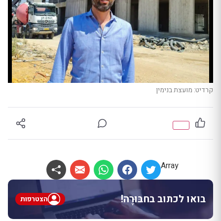
קרדיט: מועצת בנימין
Array
בואו לכתוב בחבּוּרֶה!
הצטרפות