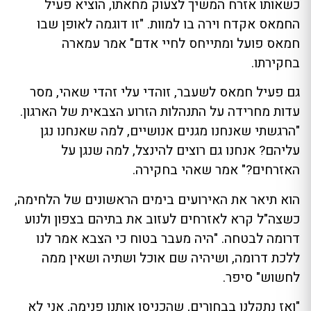
כשאותו אזרח המשיך לצעוק מחאתו, הוציא פעיל
החמאס אקדח וירה בו למוות. "זו דוגמה לאופן שבו
חמאס פועל ומתייחס לחיי אדם" אמר עמארה
בחקירתו.
גם פעיל חמאס לשעבר, זוהדי עלי זהדי שאהי, מסר
עדות מחרידה על התנהלות הזרוע הצבאית של הארגון.
"הרגשתי שאנחנו מגנים אנושיים, למה שאנחנו נגן
עליהם? אנחנו גם רוצים להינצל, למה שנגן על
האזרחים?" אמר שאהי בחקירה.
הוא תיאר את האירועים בימים הראשונים של הלחימה,
כשצה"ל קרא לאזרחים לעזוב את בתיהם בצפון ולנוע
דרומה לבטחה. "היה מעבר בטוח כי הצבא אמר לנו
ללכת דרומה, ושיהיה שם אוכל ושתיה ושאין ממה
לחשוש" סיפר.
"ואז נתקלנו בבחורים, שהכניסו אותנו פנימה, אני לא