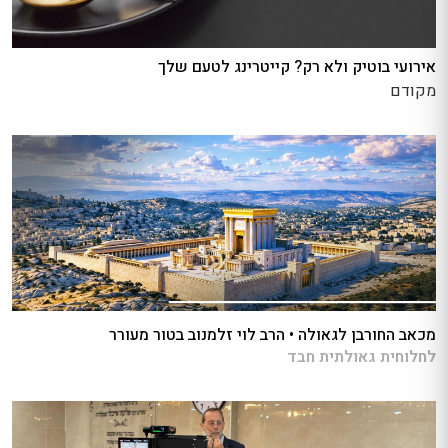
אירועי בוטיק ולא רק? קייטרינג לטעם שלך
מקודם
מכאב החורבן לגאולה • הרב לוי זלמנוב בטור מעורר
לחלוחית גאולתית חבד