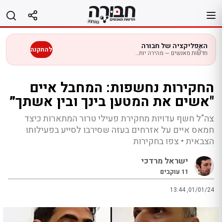
לג
תוכן
האפליקציה של חבורה
להתקנה
חדשות מאנשים — מהירה יותר בנייד
החקירות נחשפות: המחבל איים
"אשים את המטען בינך ובין אשתך״
צה"ל חשף עדויות מחקירת פעילי טרור המתארות כיצד
חמאס איים על אזרחים בעזה שסירבו לסייע בפעילותו
הצבאית • צפו בחקירות
ישראל מרדכי
11
עוקבים
13:44 ,01/01/24