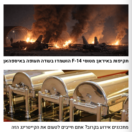
תקיפות באיראן: מטוסי F-14 הושמדו בשדה תעופה באיספהאן
מתכננים אירוע בקרוב? אתם חייבים לטעום את הקייטרינג הזה