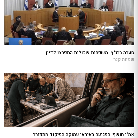
סערה בבג"ץ: משפחות שכולות התפרצו לדיון
שמחה קנר
אמ"ן חושף: הפגיעה באיראן עמוקה הפיקוד מתפורר