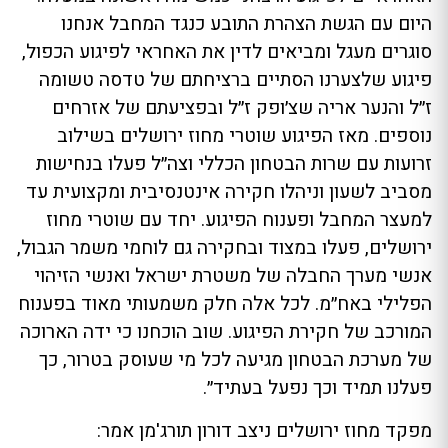
היום עם הגשת הצהרת התובע כנגד המחבל אנחנו
סוגרים מעגל ומביאים לדין את האחראי לפיגוע הכפול,
פיגוע שלצערנו הסתיים ברציחתם של טדסה טשומה
ז״ל והנער אריה שצ׳ופק ז״ל ובפציעתם של אזרחים
נוספים. מאז הפיגוע שוטרי מחוז ירושלים בשילוב
זרועות עם שרות הבטחון הכללי וצה״ל פעלו בנחישות
מסביב לשעון וניהלו חקירה אינטנסיבית ומקצועית עד
למעצר המחבל ופענוח הפיגוע. יחד עם שוטרי מחוז
ירושלים, פעלו במצוד ובחקירה גם לוחמי משמר הגבול,
אנשי מערך החבלה של משטרת ישראל ואנשי הזיהוי
הפלילי באח״מ. לכל אלה חלק משמעותי מאוד בפענוח
המורכב של חקירת הפיגוע. שוב הוכחנו כי ידה הארוכה
של מערכת הבטחון מגיעה לכל מי שעוסק בטרור, כך
פעלנו תמיד וכך נפעל בעתיד״.
מפקד מחוז ירושלים ניצב דורון תורג'מן אמר: