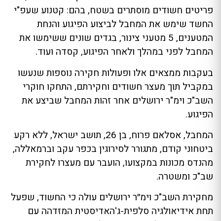
פריטים חשודים מוסתרים בשטח, בהם: קטנוע שעפ"י
החשד שימש את המחבל לביצוע הפיגוע והנחת
המטענים, 5 מטעני צינור, בגדים שונים ששימשו את
המחבל לפני במהלך ולאחר הפיגוע, קסדה ועוד.
בעקבות ממצאים אלו ופעולות חקירה נוספות שנעשו
במקביל תוך מעצר חשודים וחקירתם, התחקו חוקרי
השב"כ וימ"ר ירושלים אחר זהות המחבל שביצע את
הפיגוע.
המחבל, אסלאם פרוח, בן 26, תושב ישראל, ללא רקע
ביטחוני קודם, מתגורר לסירוגין בכפר עקב וברמאללה,
מהנדס מכונות במקצועו, הועבר עם מעצרו לחקירת
שב"כ ומשטרה.
מחקירת השב"כ וימ״ר ירושלים עולה כי החשוד, שפעל
תחת אידיאולגיה סלפית-ג'האדיסטית המזדהה עם