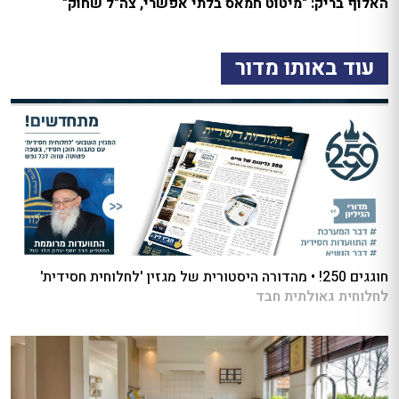
האלוף בריק: "מיטוט חמאס בלתי אפשרי, צה"ל שחוק"
עוד באותו מדור
חוגגים 250! • מהדורה היסטורית של מגזין 'לחלוחית חסידית'
לחלוחית גאולתית חבד