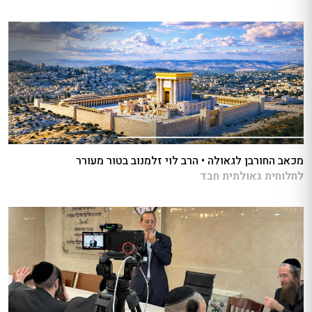
מכאב החורבן לגאולה • הרב לוי זלמנוב בטור מעורר
לחלוחית גאולתית חבד