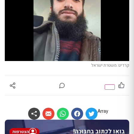
קרדיט: משטרת ישראל
Array
בואו לכתוב בחבּוּרֶה!
הצטרפות