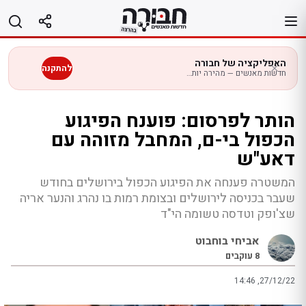
לג
תוכן
האפליקציה של חבורה
להתקנה
חדשות מאנשים — מהירה יותר בנייד
הותר לפרסום: פוענח הפיגוע
הכפול בי-ם, המחבל מזוהה עם
דאע"ש
המשטרה פענחה את הפיגוע הכפול בירושלים בחודש
שעבר בכניסה לירושלים ובצומת רמות בו נהרג והנער אריה
שצ'ופק וטדסה טשומה הי"ד
אביחי בוחבוט
8
עוקבים
14:46 ,27/12/22