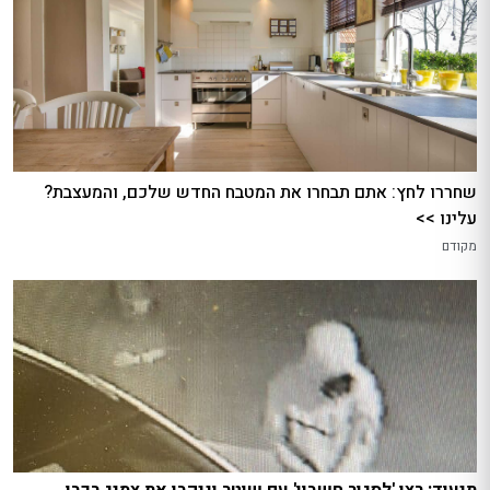
שחררו לחץ: אתם תבחרו את המטבח החדש שלכם, והמעצבת?
עלינו >>
מקודם
תיעוד: רצו 'לסגור חשבון' עם שוטר וניקבו את צמיג רכבו