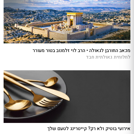
מכאב החורבן לגאולה • הרב לוי זלמנוב בטור מעורר
לחלוחית גאולתית חבד
אירועי בוטיק ולא רק? קייטרינג לטעם שלך