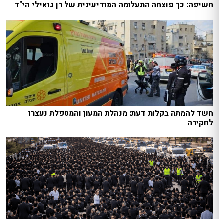
חשיפה: כך פוצחה התעלומה המודיעינית של רן גואילי הי"ד
חשד להמתה בקלות דעת: מנהלת המעון והמטפלת נעצרו
לחקירה