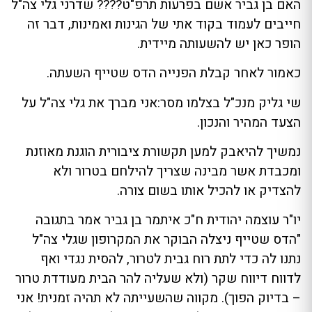
האם בן גביר אשם בפרעות תרפ"ט???? שדרני גלי צה"ל
חייבים לעמוד בקוד אתי של הגינות ואמינות, דבר זה
הופר כאן יש להשעותה מיידית.
כאמור לאחר קבלת הפנייה הדס שטייף השעתה.
שי גליק מנכ"ל בצלמו מסר:אני מברך את גלי צה"ל על
הצעד המהיר והנכון.
נמשיך להיאבק למען תקשורת ציבורית הוגנת מאוזנת
ומכבדת אשר מבינה שצריך להילחם בטרור ולא
להצדיק או להכיל אותו בשום צורה.
יו"ר עוצמה יהודית ח"כ איתמר בן גביר אמר בתגובה
"הדס שטייף ניצלה הבוקר את המקרופון שגלי צה"ל
נתנו לה כדי לתת רוח גבית לטרור, להסית נגדי ואף
לדווח דיווח שקר (ולא שעליה להר הבית מעודדת טרור
– בדיוק הפוך). מקווה שהשעייתה לא תהיה זמנית! אני