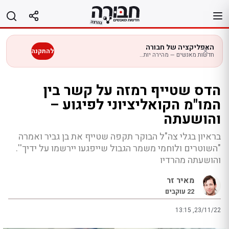
לג
תוכן
האפליקציה של חבורה
להתקנה
חדשות מאנשים — מהירה יותר בנייד
הדס שטייף רמזה על קשר בין
המו"מ הקואליציוני לפיגוע –
והושעתה
בראיון בגלי צה"ל הבוקר תקפה שטייף את בן גביר ואמרה
"השוטרים ולוחמי משמר הגבול שייפגעו יירשמו על ידיך''.
והושעתה מהרדיו
מאיר זר
22
עוקבים
13:15 ,23/11/22