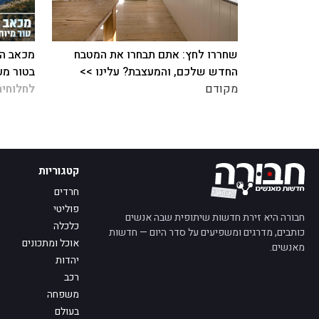
שחררו לחץ: אתם תבחרו את המטבח
מכאב הח
החדש שלכם, והמעצבת? עלינו >>
בטור מע
מקודם
לחלוחית
קטגוריות
חרדים
פוליטי
חבורה היא זירת חדשות שיתופית שבה אנשים
כלכלה
כותבים, מדרגים ומשפיעים על סדר היום — חדשות
אוכל ומתכונים
מאנשים.
יהדות
רכב
משפחה
בעולם