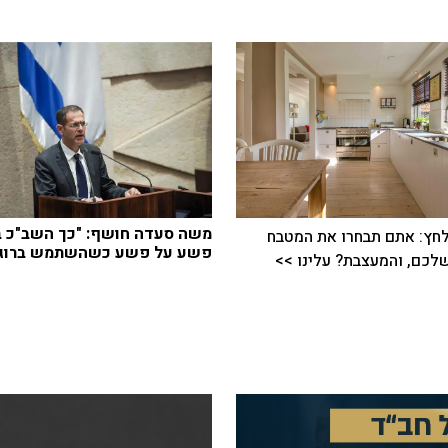
משה סעדה חושף: "כך השב"כ ב
חץ: אתם תבחרו את המטבח
פשע על פשע כשהשתמש ברוגל
כם, והמעצבת? עלינו >>