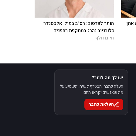
 אתן
הותר לפרסום: רס״ב במיל' אלכסנדר
גלובניוב נהרג במתקפת רחפנים
חיים וולף
יש לך מה לומר?
העלה כתבה, הצטרף לשיח והשפיע על
מה שאנשים יקראו היום.
העלאת כתבה