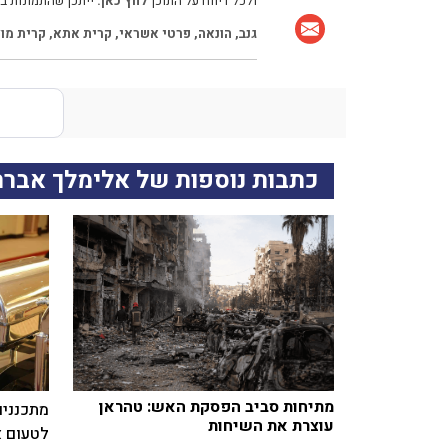
ולכל דיווח על התוכן
לחץ כאן.
ייתכן שהתמונות בכ
גנב
,
הונאה
,
פרטי אשראי
,
קרית אתא
,
קרית מוצ
כתבות נוספות של אלימלך אבר
מתיחות סביב הפסקת האש: טהראן
מתכננים
עוצרת את השיחות
לטעום א