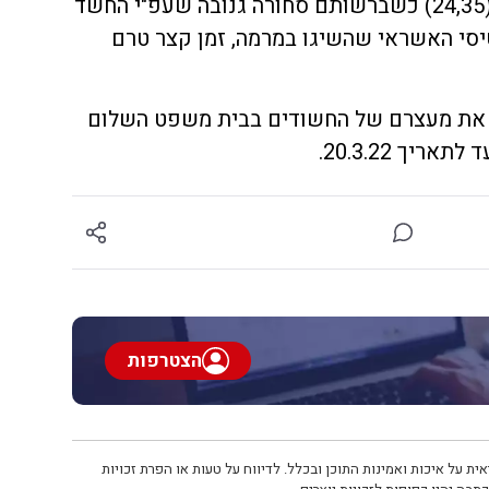
קרית אתא ותושב קרית מוצקין (24,35) כשברשותם סחורה גנובה שעפ"י החשד
סי האשראי שהשיגו במרמה, זמן קצר טרם
את מעצרם של החשודים בבית משפט השלום
יך 20.3.22.
הצטרפות
ית על איכות ואמינות התוכן ובכלל. לדיווח על טעות או הפרת זכויות