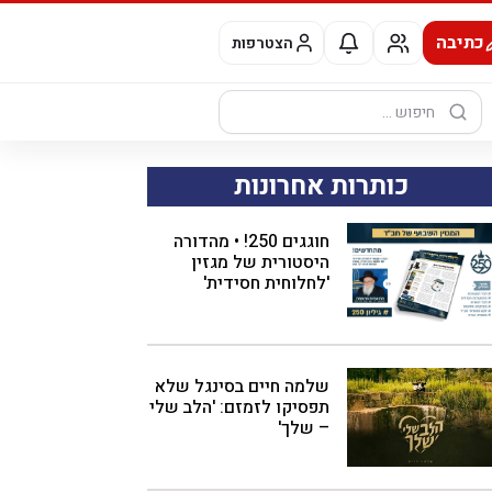
כתיבה
הצטרפות
חיפוש:
כותרות אחרונות
חוגגים 250! • מהדורה
היסטורית של מגזין
'לחלוחית חסידית'
שלמה חיים בסינגל שלא
תפסיקו לזמזם: 'הלב שלי
– שלך'