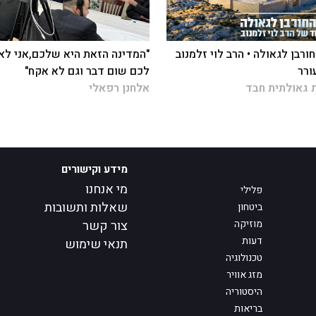
ורבן לגאולה • הרב לוי זלמנוב
"המדינה הזאת היא שלכם,אני לא
ורר
לכם שום דבר וגם לא אקח"
 גאולתית חבד
אלחנן רפאלי
מידע וקישורים
מי אנחנו
פלילי
שאלות ותשובות
ביטחון
מוזיקה
צור קשר
דעות
תנאי שימוש
טכנולוגיה
מזג אוויר
היסטוריה
בריאות