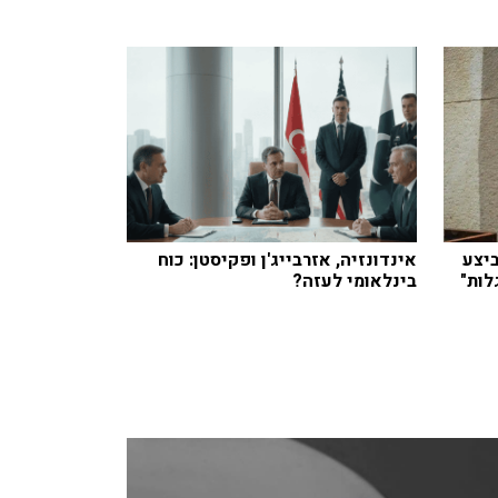
יצע
אינדונזיה, אזרבייג'ן ופקיסטן: כוח
ות"
בינלאומי לעזה?