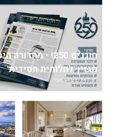
חוגגים 250! • מהדור
מגזין 'לחלוחית חסידית'
לחלוחית גאולתית חבד