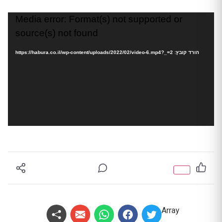
נגן
Media error: Format(s) not supported or
וידאו
source(s) not found
הורד קובץ: https://habura.co.il/wp-content/uploads/2022/02/video-6.mp4?_=2
Array