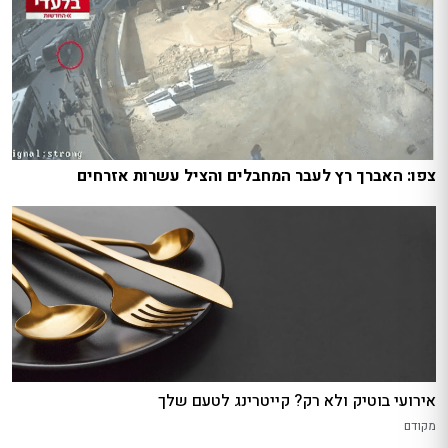
צפו: האברך רץ לעבר המחבלים והציל עשרות אזרחים
אירועי בוטיק ולא רק? קייטרינג לטעם שלך
מקודם