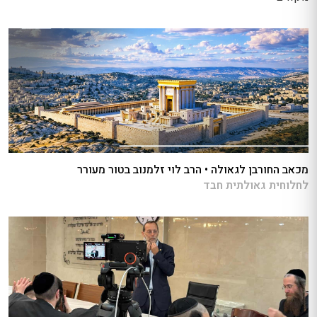
מכאב החורבן לגאולה • הרב לוי זלמנוב בטור מעורר
לחלוחית גאולתית חבד