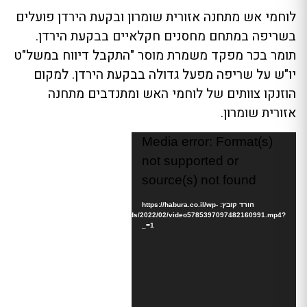
לוחמי אש מתחנה אזורית שומרון ובקעת הירדן פועלים
בשריפה במתחם מחסנים חקלאיים בבקעת הירדן.
תומר בכר מפקד משמרת מוסר "התקבל דיווח במשל"ט
יו"ש על שריפה מפעל גדולה בבקעת הירדן. למקום
הוזנקו צוותים של לוחמי האש ומתנדבים מתחנה
אזורית שומרון.
נגן
Media error: Format(s)
וידאו
not supported or
source(s) not found
הורד קובץ: https://habura.co.il/wp-
content/uploads/2022/02/video5785397097482160991.mp4?
_=1