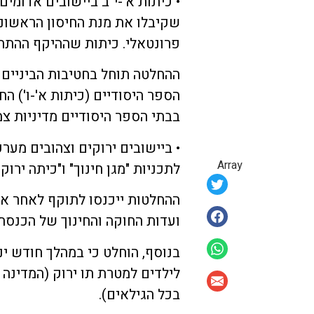
• כיתות א'-י"ב ביישובים אדומי
פרונטאלי. כיתות שההיקף ההתחסנות בהן נמוך מ-
ההחלטה תוחל בחטיבות הביניים וה
הספר היסודיים (כיתות א'-ו') ה
בבתי הספר היסודיים מדיניות צמ
• ביישובים ירוקים וצהובים מער
Array
לתכניות "מגן חינוך" ו"כיתה ירוקה
ההחלטות ייכנסו לתוקף לאחר אי
ועדות החוקה והחינוך של הכנסת.
בנוסף, הוחלט כי במהלך חודש ינ
לילדים למטרת תו ירוק (המדינה 
בכל הגילאים).