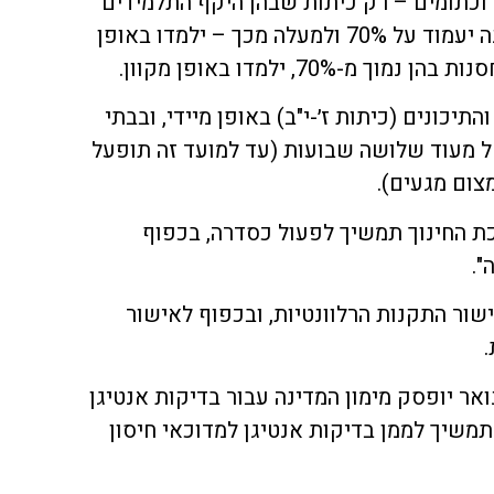
ם וכתומים – רק כיתות שבהן היקף התלמידים
שקיבלו את מנת החיסון הראשונה יעמוד על 70% ולמעלה מכך – ילמדו באופן
70%, ילמדו באופן מקוון.
תיכונים (כיתות ז׳-י"ב) באופן מיידי, ובבתי
חל מעוד שלושה שבועות (עד למועד זה תופעל
צום מגעים).
כת החינוך תמשיך לפעול כסדרה, בכפוף
".
שור התקנות הרלוונטיות, ובכפוף לאישור
ואר יופסק מימון המדינה עבור בדיקות אנטיגן
תמשיך לממן בדיקות אנטיגן למדוכאי חיסון