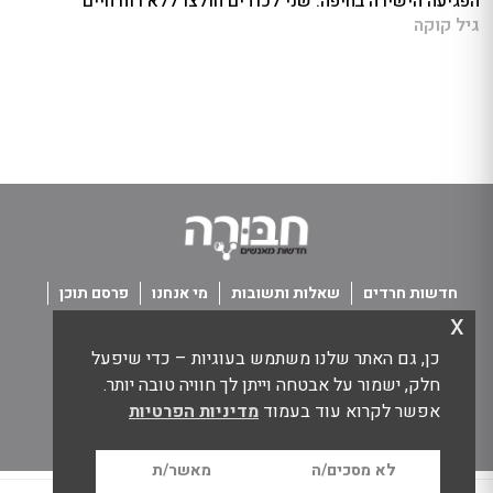
הפגיעה הישירה בחיפה: שני לכודים חולצו ללא רוח חיים
גיל קוקה
חדשות חרדים
שאלות ותשובות
מי אנחנו
פרסם תוכן
x
פנו אלינו
תנאי שימוש
כן, גם האתר שלנו משתמש בעוגיות – כדי שיפעל
כל הזכויות שמורות חבורה - חדשות מאנשים
חלק, ישמור על אבטחה וייתן לך חוויה טובה יותר.
אפשר לקרוא עוד בעמוד
מדיניות הפרטיות
לא מסכים/ה
מאשר/ת