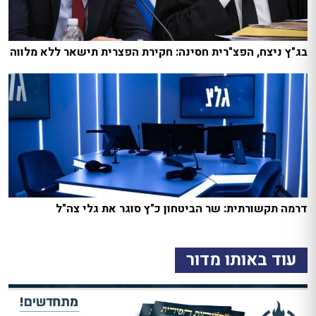
בג"ץ ניצח, הפצ"רית חסינה: חקירת הפצרית תישאר ללא מלווה
דרמה תקשורתית: שר הביטחון כ"ץ סוגר את גלי צה"ל
עוד באותו מדור