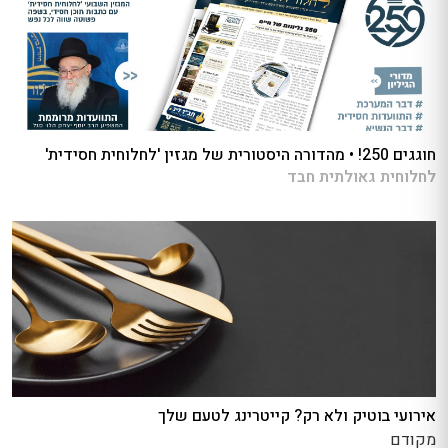
חוגגים 250! • מהדורה היסטורית של מגזין 'לחלוחית חסידית'
לחלוחית גאולתית חבד
אירועי בוטיק ולא רק? קייטרינג לטעם שלך
מקודם