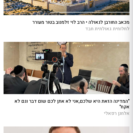
מכאב החורבן לגאולה • הרב לוי זלמנוב בטור מעורר
לחלוחית גאולתית חבד
"המדינה הזאת היא שלכם,אני לא אתן לכם שום דבר וגם לא
אקח"
אלחנן רפאלי