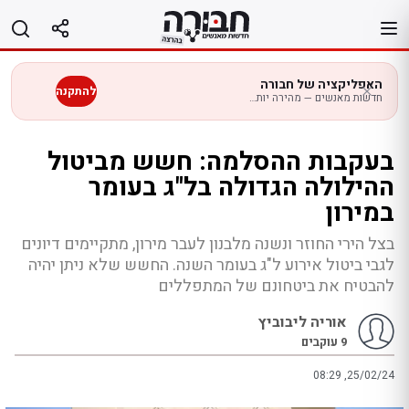
לג
תוכן
האפליקציה של חבורה
להתקנה
חדשות מאנשים — מהירה יותר בנייד
בעקבות ההסלמה: חשש מביטול
ההילולה הגדולה בל"ג בעומר
במירון
בצל הירי החוזר ונשנה מלבנון לעבר מירון, מתקיימים דיונים
לגבי ביטול אירוע ל"ג בעומר השנה. החשש שלא ניתן יהיה
להבטיח את ביטחונם של המתפללים
אוריה ליבוביץ
9
עוקבים
08:29 ,25/02/24