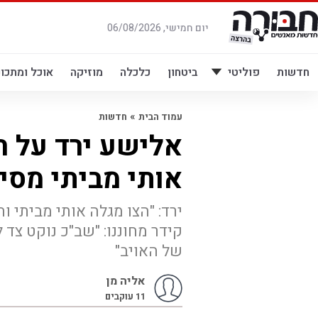
לג
תוכן
יום חמישי, 06/08/2026
חדשות
פוליטי
ביטחון
כלכלה
מוזיקה
אוכל ומתכונ
»
עמוד הבית
חדשות
אלישע ירד על ה
אותי מביתי מסיב
ירד: "הצו מגלה אותי מביתי ו
קידר מחוננו: "שב"כ נוקט צד
של האויב"
אליה מן
11
עוקבים