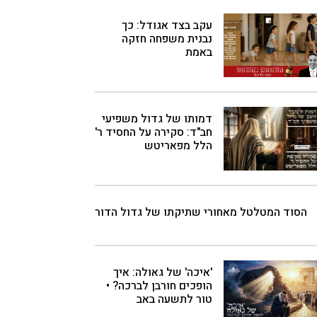
עקב בצד אגודל: כך
נבנית משפחה חזקה
באמת
דמותו של גדול משפיעי
חב"ד: סקירה על החסיד ר'
הלל מפאריטש
הסוד המטלטל מאחורי שתיקתו של גדול הדור
'איכה' של גאולה: איך
הופכים חורבן לברכה? •
טור לתשעה באב