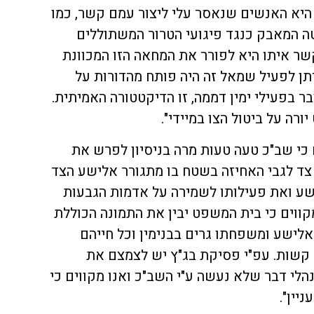
י היא האנשים שנאסר עלי ליצור עמם קשר, כמו
ה המאבק כנגד פיגועי הטרור המשתוללים
קשר איתו היא לפורר את המחאה הזו המכוונת
יתן לפעיל שמאל זה היה פותח מהדורות על
בפעילי ימין דממה, זו הדיקטטורה האמיתית.
רה על ביטול הצו במיידי".
ם כי שב"כ טעה טעות מרה בניסיון לפרש את
צד לגבי האחיזה בשטח בו מתגורר אלישע הצד
שע ואת פעילותו לשמירה על אדמות הגבעות
קווים כי בית המשפט יבין את התמונה הכוללת
. אלישע ומשפחתו גרים בבנימין וכל חייהם
 קשות. עפ"י פסיקת בג"ץ יש לצמצם את
י דבר שלא נעשה ע"י השב"כ ואנו מקווים כי
יין".