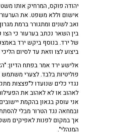
יהודה פוקס, המרחיק אותו משטח
אישום וללא משפט. את הערעור הג
ואב לשנים ומתגורר ברמת מגרון 
בין השאר נכתב בערעור כי הצו 
של ירד. בנוסף ביקש ירד באמצע
ביצוע לצו וזאת עד לסיום הליכי 
אלישע ירד אמר בפתח הדיון: "הצ
פוליטיות בלבד. לצערי משתמש א
נגדי כלים שנועדו ל"פצצות מתק
לאהוב או לא לאהוב את הפעילות 
אני עוסק בגאון בהקמת יישובים
ובמחאה נגד הטרור מבלי להסתתר
אך במקום לפנות לאפיקים משפ
המנהלי".