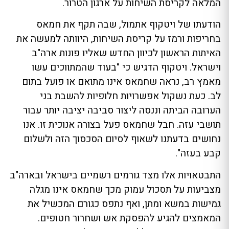
המלאה לקריסת השיחות על ארגון הטרור.
הודעתו של ויטקוף אתמול, שבה תקף את חמאס
בחריפות ורמז על קריסת השיחות, היוותה למעשה את
האיתות הראשון לכיוון החדש שאליו פונות ארה"ב
וישראל. ויטקוף הדגיש כי "בעוד שהמתווכים עשו
מאמץ רב, נראה שחמאס אינו מתואם או פועל בתום
לב. כעת נשקול אפשרויות חלופיות להשבת בני
הערובה הביתה וננסה ליצור סביבה יציבה יותר עבור
תושבי עזה. חבל שחמאס פעל בצורה אנוכית זו. אנו
נחושים בדעתנו לשאוף לסיום הסכסוך הזה ולשלום
קבע בעזה".
התבטאויות אלו מצד גורמים רשמיים בישראל ובארה"ב
מצביעות על תסכול עמוק מכך שחמאס אינו מגלה
גמישות במשא ומתן, ואף נתפס כגורם המכשיל את
המאמצים להגיע להפסקת אש ושחרור חטופים.