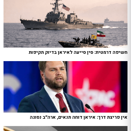
חשיפה דרמטית: סין סייעה לאיראן בדיוק תקיפות
אין פריצת דרך: איראן דוחה תנאים, ארה״ב נסוגה