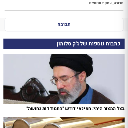
חבורה
,
עסקת חטופים
תגובה
כתבות נוספות של ג'ק סלומון
בצל המצור הימי: חמינאי דורש "התמודדות נחושה"