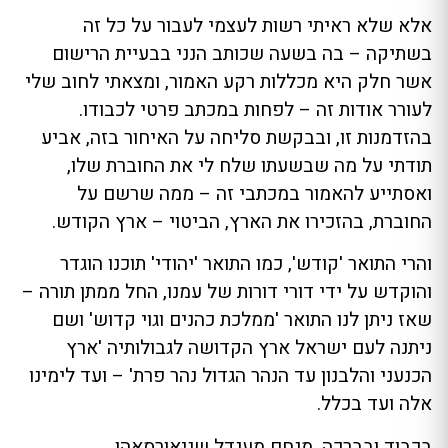
אלא שלא ראיתי רשות לעצמי לעבור על כל זה
בשתיקה – בה בשעה שכותב הנני בבעיית הרישום
אשר חלק היא מכללות רקע האמור, ומצאתי לחוב שלי
לעורר אודות זה – לפחות במכתב פרטי לכבודו.
בהזדמנות זו, ובבקשת סליחה על האיחור בזה, אביע
תודתי על מה שבשעתו שלח לי את החוברת שלו,
ואסתייע להאמור במכתבי זה – ממה שרשם על
החוברת, בהזכירו את הארץ, הביטוי – ארץ הקודש.
והרי התואר 'קודש', כמו התואר 'יהודי' תוכנו הוגדר
והוקדש על ידי דורי דורות של עמנו, החל ממתן תורה –
שאז ניתן לנו התואר 'ממלכת כהנים וגוי קדוש' ושם
ניתנה לעם ישראל ארץ הקדושה לגבולותיה 'ארץ
הכנעני והלבנון עד הנהר הגדול נהר פרת' – ועד לימינו
אלה ועד בכלל.
בכבוד ובברכה, מנחם מענדל שניאורסאהן.