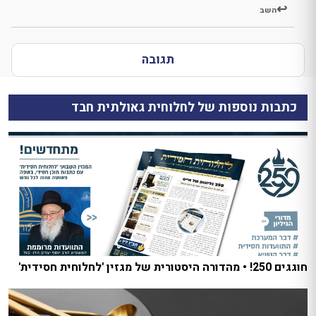
השב
תגובה
כתבות נוספות של לחלוחית גאולתית חבד
חוגגים 250! • מהדורה היסטורית של מגזין 'לחלוחית חסידית'