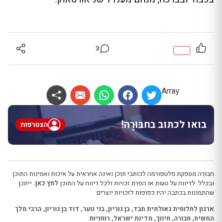
3
Array
בואו לכתוב בחבּוּרֶה!
הצטרפות
חבּוּרֶה מספקת פלטפורמה לכותבי תוכן ואינה אחראית על איכות ואמינות התוכן
ובכלל. לדיווח על טעות או הפרת זכויות ולכל דיווח על התוכן
לחץ כאן.
ייתכן
שהתמונות בכתבה יהיו כפופות לזכויות יוצרים
ארגון לחלוחית גאולתית חבד
,
בן גוריון
,
בני נוער
,
דוד בן גוריון
,
הרבי מלך
המשיח
,
חבורה
,
חינוך
,
מדינת ישראל
,
רוחניות