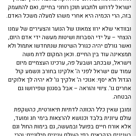
ישראל לדרוש ולתבוע תוכן רוחני בחיים, ואם להתעמק
בזה, הרי הכמיה היא אחרי משהו למעלה משכל האדם.
ובוודאי שלא ירוו צמאונו של הנוער והצעירים של עמנו
הנצחי – על ידי הסברות ושיטות מעשה ידי אדם היום,
ואשר גורלם יהיה כגורל השיטות שנתחדשו אתמול ולא
תמצאינה עוד בין החיים. וכאן המקום לדת משה
וישראל, שבכתב ושבעל פה, ערכינו העצמיים מיום
עמוד עם ישראל לפני ה' אלקינו בחורב ונשמע קול
הגדול ולא יסף: אנוכי ה' אלקיך גו' לא יהיה לך אלוקים
אחרים גו'. ציווי והוראה – אבל בסגנון שפירושו גם
הבטחה.
ומובן שאין כלל הכוונה לדתיות תיאורטית, כהשקפת
עולם עיונית בלבד וכנושא להרצאות בימי חג ומועד,
אלא אורח חיים בפועל ובמעשה, גם בימות החול וגם
בענינים הנקראים בפי העולם ענינים חילוניים; והרי