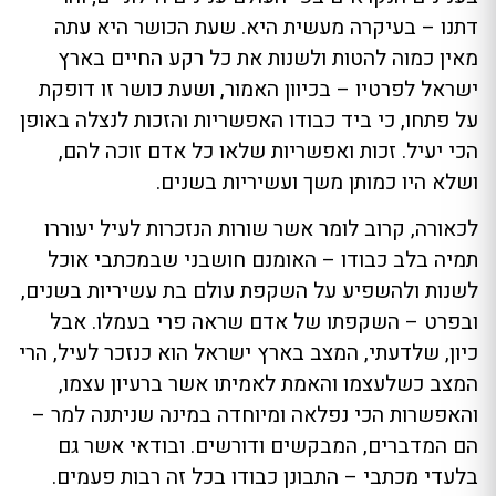
דתנו – בעיקרה מעשית היא. שעת הכושר היא עתה
מאין כמוה להטות ולשנות את כל רקע החיים בארץ
ישראל לפרטיו – בכיוון האמור, ושעת כושר זו דופקת
על פתחו, כי ביד כבודו האפשריות והזכות לנצלה באופן
הכי יעיל. זכות ואפשריות שלאו כל אדם זוכה להם,
ושלא היו כמותן משך ועשיריות בשנים.
לכאורה, קרוב לומר אשר שורות הנזכרות לעיל יעוררו
תמיה בלב כבודו – האומנם חושבני שבמכתבי אוכל
לשנות ולהשפיע על השקפת עולם בת עשיריות בשנים,
ובפרט – השקפתו של אדם שראה פרי בעמלו. אבל
כיון, שלדעתי, המצב בארץ ישראל הוא כנזכר לעיל, הרי
המצב כשלעצמו והאמת לאמיתו אשר ברעיון עצמו,
והאפשרות הכי נפלאה ומיוחדה במינה שניתנה למר –
הם המדברים, המבקשים ודורשים. ובודאי אשר גם
בלעדי מכתבי – התבונן כבודו בכל זה רבות פעמים.