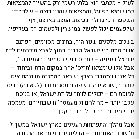
לעיל – מכתבי הוא בלתי רשמי ורק בהשייך להמציאות
כמו שהיא בפועל, והמציאות שהנני רואה – שלכבודו
השפעה הכי גדולה בעיצוב המצב בארצנו, אף
שלפעמים יכול לפעול במישרין ולפעמים רק בעקיפין.
בשנים מלפנים שגור היה, בחוגים מסוימים, הפתגם
אשר סתם בני ישראל הדרים בחוץ לארץ מוכרחים לדת
ישראל ועניניה – כתריס בפני הטמיעה בעמים וכו',
אבל אלו שימציאו 'תריס' אחר במקום הדת, וביחוד –
כל אלו שיסתדרו בארץ ישראל במסגרת משלהם איזו
שתהיה, שהאוירה והשפה והמסגרת וכו' (לכאורה) תריס
למופת הם – יכולים לוותר על דת ישראל, או בנוסח
עקבי יותר – מה להם ול'מעמסה' זו שבחייהם, מעמסה
יום יומית ובדבר גדול ובדבר קטן.
אבל מהלך והתפתחות הענינים בארץ ישראל במשך ז'-
ח' שנים האחרונות – מבליט יותר ויותר את הנקודה,