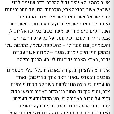
אשר כמה שלא יהיה גדול ההכרח בדת ועניניה לבני
ישראל אשר בחוץ לארץ, מוכרחים הם עוד יותר וחיונים
לבני ישראל אשר בארץ ישראל. ואחד הטעמים
היסודיים: בארץ ישראל דווקא נראית סכנה אשר דור
השני יקים טיפוס חדש, אשר בשם בני ישראל ידגול,
אבל זר יהיה לעברו של עמנו על כל ערכיו הנצחיים
והעצמיים, וגם מנגד לו – בהשקפת עולמו, בתרבות שלו
ובתוכן חייו היום יומיים. מנגד – למרות אשר עברית
ידבר, בארץ האבות ידור וגם לשמע התנ"ך יתלהב.
איני רוצה להארך בנקודה כאובה זו כלל וכלל מטעמים
מובנים (ובפרט שאיני רואה צורך באריכות). ואחד
הטעמים, כי רוצה הנני לקוות אשר לא תקום פעמיים
צרה, וסוף סוף גם מתוך בני הדור האמור יתריעו בקול
גדול על סכנה האמורה וישמע הקול ויפעול פעולתו
לקדם פני הרעה בעוד מועד. והרי דווקא בשנים
האחרונות מורגשת תסיסה חזקה בחוצה לארץ ובארץ