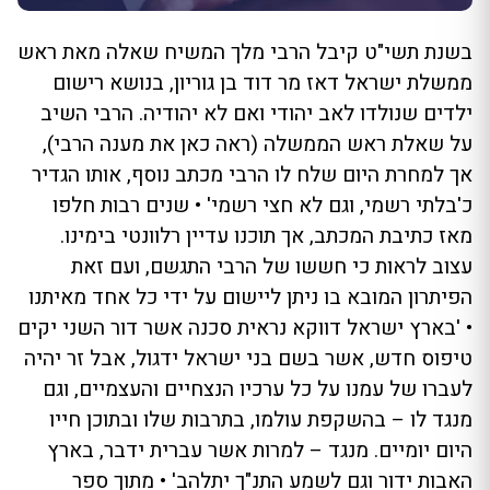
בשנת תשי"ט קיבל הרבי מלך המשיח שאלה מאת ראש
ממשלת ישראל דאז מר דוד בן גוריון, בנושא רישום
ילדים שנולדו לאב יהודי ואם לא יהודיה. הרבי השיב
על שאלת ראש הממשלה (ראה כאן את מענה הרבי),
אך למחרת היום שלח לו הרבי מכתב נוסף, אותו הגדיר
כ'בלתי רשמי, וגם לא חצי רשמי' • שנים רבות חלפו
מאז כתיבת המכתב, אך תוכנו עדיין רלוונטי בימינו.
עצוב לראות כי חששו של הרבי התגשם, ועם זאת
הפיתרון המובא בו ניתן ליישום על ידי כל אחד מאיתנו
• 'בארץ ישראל דווקא נראית סכנה אשר דור השני יקים
טיפוס חדש, אשר בשם בני ישראל ידגול, אבל זר יהיה
לעברו של עמנו על כל ערכיו הנצחיים והעצמיים, וגם
מנגד לו – בהשקפת עולמו, בתרבות שלו ובתוכן חייו
היום יומיים. מנגד – למרות אשר עברית ידבר, בארץ
האבות ידור וגם לשמע התנ"ך יתלהב' • מתוך ספר