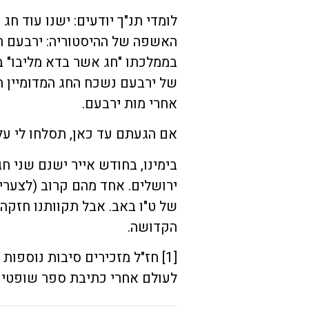
לומדי תנ"ך יודעים: ישנו עוד ח
האשפה של ההיסטוריה: ירבעם המ
בממלכתו "חג אשר בדא מליבו" ב
של ירבעם נשכח החג המדומיין הז
אחרי מות ירבעם.
אם הגעתם עד כאן, תסלחו לי על
בימינו, בחודש אייר ישנם שני ח
ירושלים. אחד מהם קרוב (לצערי) 
של ט"ו באב. אבל תקוותנו חזקה 
הקדושה.
[1] חז"ל מזכירים סיבות נוספו
לעולם אחרי כתיבת ספר שופטים