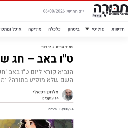
לג
תוכן
יום חמישי, 06/08/2026
חדשות
פוליטי
ביטחון
כלכלה
מוזיקה
אוכל ומתכונ
»
עמוד הבית
יהדות
ט"ו באב – חג 
הנביא קורא ליום ט"ו באב "ח
השם שלא מופיע בתורה? ומת
אלחנן רפאלי
14
עוקבים
22:26 ,19/08/24