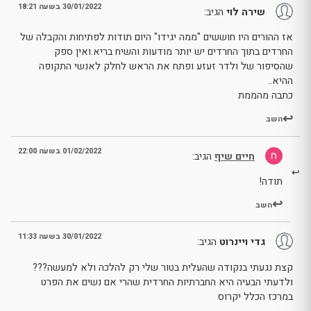
30/01/2022 בשעה 18:21
שירה לוי
הגיב:
אז ההורים היו חוששים "ממה יגידו" היום תודות לפתיחות והקבלה של
החרדים בתוך החרדים יש יותר מודעות והשיח בריא.ואין ספק
שהסיפור של ולדר זעזע ופתח את הראש לחלק לאנשי התקופה
ההיא..
כתבה מהממת
השב
01/02/2022 בשעה 22:00
חיים שיף
הגיב:
תודה!
השב
30/01/2022 בשעה 11:33
גדי ויינרוט
הגיב:
קצת נגעתי בנקודה שהעלית בטור שלי רק להלכה ולא למעשה???
ולדעתי הבעיה היא החברתיות החרדית שהרי אם נשים את הפרט
במרכז הכלל יקרוס