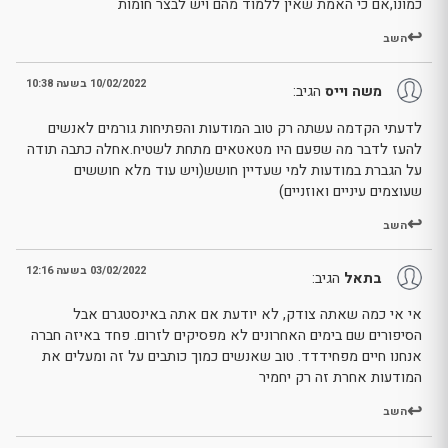
כמונו,אם כי האמת שאין ללמוד מהם ויש לבצר חומות
השב
10/02/2022 בשעה 10:38
משה וייס
הגיב:
לדעתי הקדמה עשתה רק טוב המודעות והפתיחות גורמים לאנשים
להעז לדבר מה שפעם היו מטאטאים מתחת לשטיח.אחלה כתבה תודה
על הגברת במודעות למי שעדיין חושש(ויש עוד מלא חוששים
שעוצמים עיניים ואוזניים)
השב
03/02/2022 בשעה 12:16
בתאל
הגיב:
אי אי כמה שאתה צודק, לא יודעת אם אתה באינסטגרם אבל
הסיפורים שם בימים האחרונים לא מפסיקים לזרום. פחד באיזה חברה
אנחנו חיים מפחידדד. טוב שאנשים כמוך כותבים על זה ומעלים את
המודעות אחרת זה רק יחמיר
השב