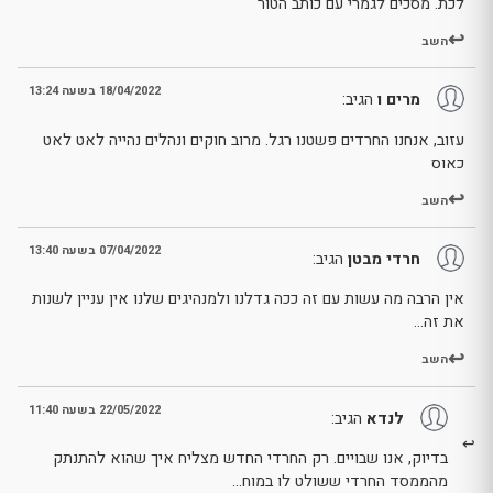
לכת. מסכים לגמרי עם כותב הטור
השב
18/04/2022 בשעה 13:24
מרים ו
הגיב:
עזוב, אנחנו החרדים פשטנו רגל. מרוב חוקים ונהלים נהייה לאט לאט
כאוס
השב
07/04/2022 בשעה 13:40
חרדי מבטן
הגיב:
אין הרבה מה עשות עם זה ככה גדלנו ולמנהיגים שלנו אין עניין לשנות
את זה…
השב
22/05/2022 בשעה 11:40
לנדא
הגיב:
בדיוק, אנו שבויים. רק החרדי החדש מצליח איך שהוא להתנתק
מהממסד החרדי ששולט לו במוח…