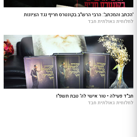
'הכתב והמכתב': הרבי הרש"ב בקונטרס חריף נגד הציונות
לחלוחית גאולתית חבד
חב"ד פעילה • טור אישי לה' טבת תשפ"ו
לחלוחית גאולתית חבד