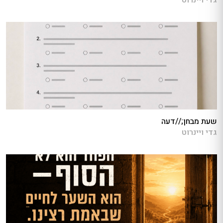
גדי ויינרוט
שעת מבחן;//דעה
גדי ויינרוט