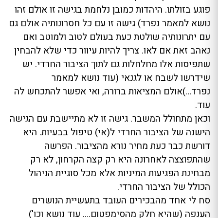
פוגע בזולתו. היהדות כמובן נלחמת בגישה זו אולם זהו
נושא למאמר נפרד) גישה זו עם כל חסרונותיה אולם גם
עם יתרונותיה שולטת כעת בעולם לטוב ולמוטב ואם
נאהב זאת אם לאו. צריך להיות עיוור כדי שלא להבחין
שתפיסות אלו מחלחלות גם לתוך הציבור החרדי. יש
שידרשו לשבח או לגנאי (עוד נושא למאמר
נפרד…)אולם המציאות ברורה, ואי אפשר להתכחש לה
עוד.
וכאן מתחולל המשבר. גישה זו לא מתיישבת עם הגישה
הישנה של הציבור החרדי ל(אי) טיפול בבעיות. היא
דורשת כבר כעת מחיר נורא מהציבור. הפרשה
שהתפוצצה לאחרונה היא רק קצה הקרחון, לא רק
מבחינת הפגיעות המיניות אלא מכל סוגיית הניהול
הכולל של הציבור החרדי.
סח לי אחד מהבכירים העובד בתעשיית הנושרים
הענפה (שהיא חלק מהסימפטום…. עוד נושא וכו')