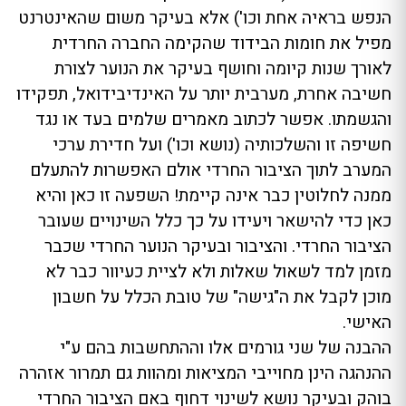
הנפש בראיה אחת וכו') אלא בעיקר משום שהאינטרנט
מפיל את חומות הבידוד שהקימה החברה החרדית
לאורך שנות קיומה וחושף בעיקר את הנוער לצורת
חשיבה אחרת, מערבית יותר על האינדיבידואל, תפקידו
והגשמתו. אפשר לכתוב מאמרים שלמים בעד או נגד
חשיפה זו והשלכותיה (נושא וכו') ועל חדירת ערכי
המערב לתוך הציבור החרדי אולם האפשרות להתעלם
ממנה לחלוטין כבר אינה קיימת! השפעה זו כאן והיא
כאן כדי להישאר ויעידו על כך כלל השינויים שעובר
הציבור החרדי. והציבור ובעיקר הנוער החרדי שכבר
מזמן למד לשאול שאלות ולא לציית כעיוור כבר לא
מוכן לקבל את ה"גישה" של טובת הכלל על חשבון
האישי.
ההבנה של שני גורמים אלו וההתחשבות בהם ע"י
ההנהגה הינן מחוייבי המציאות ומהוות גם תמרור אזהרה
בוהק ובעיקר נושא לשינוי דחוף באם הציבור החרדי