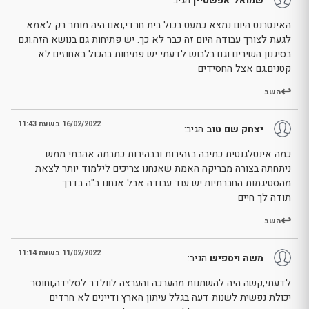
שמואל אפשטיין
הגיב:
האינטרנט היום נמצא כמעט בכול בית חרדי,ואם היה מותר רק לאמא
לגעת לצורך עבודה היום זה כבר לא כך. יש פתיחות גם בנושא הזה.וגם
בסיגנון השירים וגם בלבוש לדעתי יש פתיחות בהכול באחוזים לא
קטנים.גם אצל החסידים
השב
16/02/2022 בשעה 11:43
יצחק שם טוב
הגיב:
כמה אינטלגנטית כתיבה בזהירות ובבהירות כתבתה אהבתי ממש
ניתחתה בצורה מבריקה האמת שאנחנו צריכים לילמוד יותר לצאת
מהסטיגמות החברתיות.יש עוד עבודה אבל אנחנו ב"ה בדרך
תודה לך חיים
השב
11/02/2022 בשעה 11:14
משה ויספיש
הגיב:
לדעתי,קשה היה להשתנות מהערכה והערצה לוולדר לסלידה,וחוסר
יכולת נפשית לשנות דעה בגלל עיתון הארץ ודיינים לא חרדים