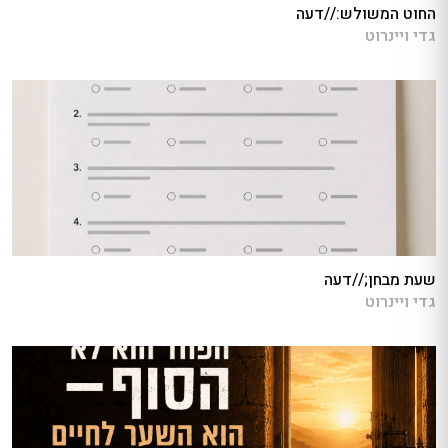
החוט המשולש://דעה
גדי ויינרוט
שעת מבחן;//דעה
גדי ויינרוט