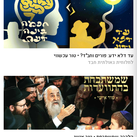
עד דלא ידע: פורים וחב"ד? • טור עכשווי
לחלוחית גאולתית חבד