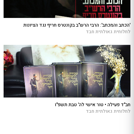
'הכתב והמכתב': הרבי הרש"ב בקונטרס חריף נגד הציונות
לחלוחית גאולתית חבד
חב"ד פעילה • טור אישי לה' טבת תשפ"ו
לחלוחית גאולתית חבד