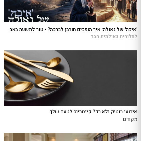
'איכה' של גאולה: איך הופכים חורבן לברכה? • טור לתשעה באב
לחלוחית גאולתית חבד
אירועי בוטיק ולא רק? קייטרינג לטעם שלך
מקודם