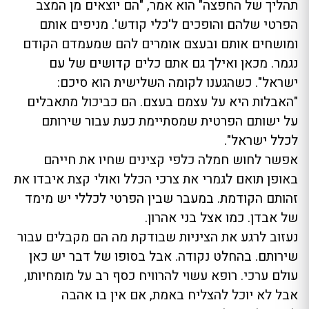
תהליך של החפצה" הוא אמר, "הם יוצאים מן המצב
הפרטי שלהם והופכים ל'כלי קודש'. מניפים אותם
ומושחים אותם ובעצם אומרים להם שמעמדם הקודם
נגמר. מכאן ואילך גם אתם כלים קדושים של עם
ישראל". כשהגענו לקומה השלישית הוא סיכם:
"האבלות היא על עצמם בעצם. הם כביכול מתאבלים
על ישותם הפרטית שמסתיימת כעת עבור שירותם
לכלל ישראל".
אפשר לחוש חמלה כלפי קצינים שחיו את חייהם
באופן תואם לגמרי את צרכי הכלל ואולי קצת איבדו את
זהותם הקודמת. במעבר שבין הפרטי לכללי יש מימד
של אבדן. כמו אצל בני אהרון.
נעזוב לרגע את הציניות שבודקת מה הם מקבלים עבור
שירותם. בהחלט נקודה. אבל בסופו של דבר יש כאן
עולם ערכי. רופא עשוי להרוויח כסף רב על מומחיותו,
אבל לא יוכל להצליח באמת, אם אין בו אהבה