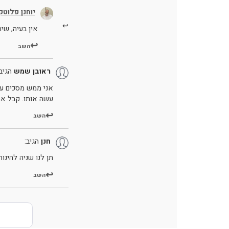
יוחנן פלוטקי
אין בעיה, שי
השב
ראובן שמש
הגיב:
אני ממש מסכים עם 
עשה אותו. קבל א
השב
חנן
הגיב:
תן לנו שניה להינ
השב