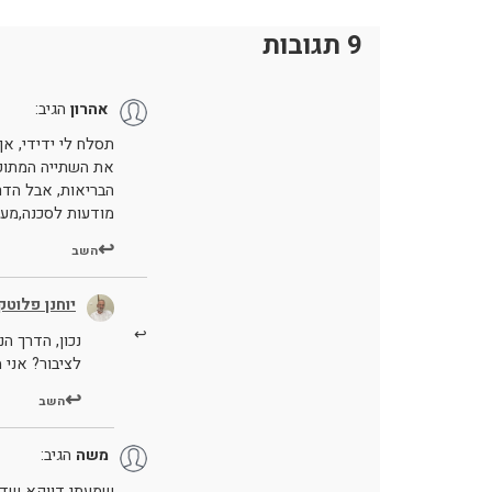
9 תגובות
אהרון
הגיב:
תסלח לי ידידי, אך 
את השתייה המתוקה
הבריאות, אבל הדר
מודעות לסכנה,מעבי
השב
יוחנן פלוטקי
נכון, הדרך ה
לציבור? אני
השב
משה
הגיב:
שמעתי דווקא שדר