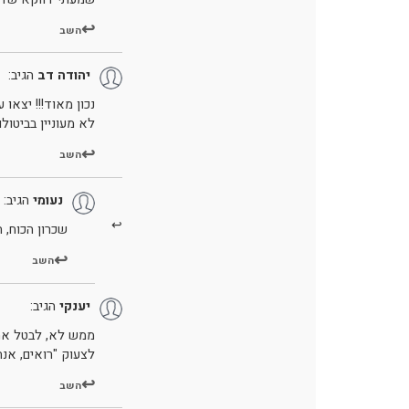
השב
יהודה דב
הגיב:
נכון מאוד!!! יצאו
לא מעוניין בביטול
השב
נעומי
הגיב:
שכרון הכוח, 
השב
יענקי
הגיב:
ממש לא, לבטל את 
לצעוק "רואים, אנח
השב