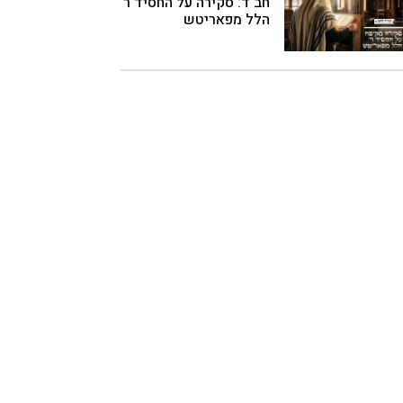
חב"ד: סקירה על החסיד ר'
הלל מפאריטש