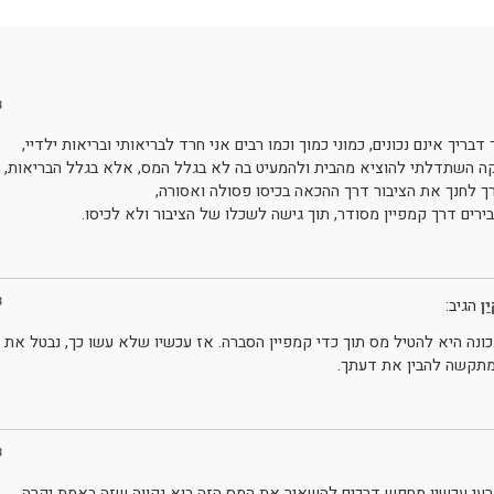
3
דבריך אינם נכונים, כמוני כמוך וכמו רבים אני חרד לבריאותי ובריאות ילדיי,
 השתדלתי להוציא מהבית ולהמעיט בה לא בגלל המס, אלא בגלל הבריאות, או 
ך לחנך את הציבור דרך ההכאה בכיסו פסולה ואסורה,
רים דרך קמפיין מסודר, תוך גישה לשכלו של הציבור ולא לכיסו.
3
ן
הגיב:
נכונה היא להטיל מס תוך כדי קמפיין הסברה. אז עכשיו שלא עשו כך, נבטל את ה
 מתקשה להבין את דעתך.
3
עי עכשיו מחפש דרכים להשאיר את המס הזה בוא נקווה שזה באמת יקרה