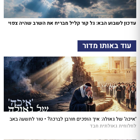
עדכון לשבוע הבא: גל קור קליל מבריח את השרב שהיה צפוי
עוד באותו מדור
'איכה' של גאולה: איך הופכים חורבן לברכה? • טור לתשעה באב
לחלוחית גאולתית חבד