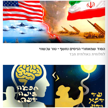
הסוד שמאחורי הניסים נחשף • טור עכשווי
לחלוחית גאולתית חבד