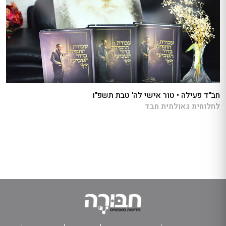
חב"ד פעילה • טור אישי לה' טבת תשפ"ו
לחלוחית גאולתית חבד