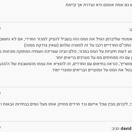
ש גם אמת אומנם היא נעדרת אך קיימת
3
:
מנתי שליברמן הטיל את המס הזה בשביל להציק למגזר החרדי, אם לא נחשוב מ
. החכי"ם החרדיים רכבו על זה למטרה שלהם (שאין צודקת ממנה)
 דעות חיוביות על המס במגזר, כולם הבינו שצריכת השתיה המתוקה מוגזמת מי
ן עם היו מפחיתים מס על מצרכים בריאים יותר.
וטריץ', כנראה בתיאום עם החרדים, זה להוציא את עצמו מהמשבצת של ה'נכנע 
בטל את המס על המוצרים הבריאים ומוצרי יסוד.
3
, ליברמן מבין שכל אייטם נגד חרדים מחזיק אותו מעל המים בבחירות הבאות וז
3
david
הגיב: