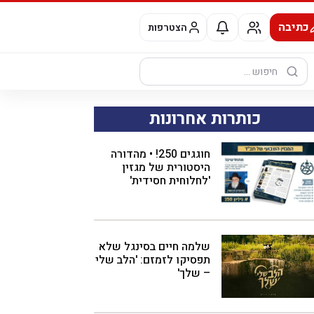
כתיבה
הצטרפות
חיפוש:
כותרות אחרונות
חוגגים 250! • מהדורה
היסטורית של מגזין
'לחלוחית חסידית'
שלמה חיים בסינגל שלא
תפסיקו לזמזם: 'הלב שלי
– שלך'