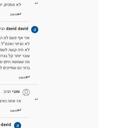
לא מסכים, י
השב
david david
הגיב
אני אף פעם לט הא
לא הגיוני ואכמ"ל
לא היה קשה לשמוע
עובר יותר קל בגרו
מה שעושה היום סמ
ברור גם שחייבים ל
השב
טובי
הגיב:
אז אתה נאיבי
השב
 david