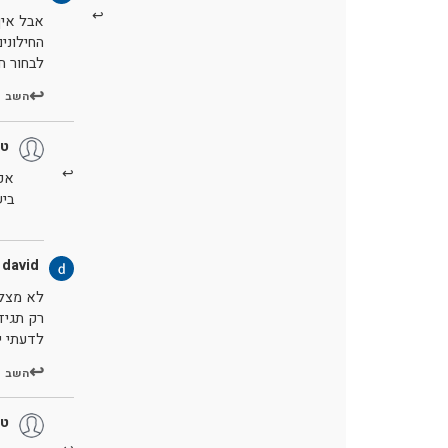
אבל איך
החילוני
לבחור חי
השב
טו
אכן
בי
 david
לא מצלי
רק תגיד
לדעתי י
השב
טו