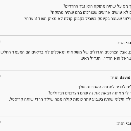
 מס על שתיה מתוקה הוא נגד החרדים?
ם לא עושים ארועים שצורכים בהם שתיה מתוקה?
לוני שעוצר בקיוסק בשביל בקבוק קולה לא מציק העוד 3 ש"ח?
3
בי
הגיב:
. אבל הצרכנים הגדולים של משקאות ומאכלים לא בריאים הם המעמד החלש.
שראל הוא חרדי… תגדיל ראש
3
david
הגיב:
ח להגיב לתגובה האחרונה שלך.
 לי מאיפה הבאת את זה שהם הצרכנים הגדולים?
לד חילוני שותה בשבוע יותר כוסות קולה ממה שילד חרדי שותה קריסטל.
3
בי
הגיב: